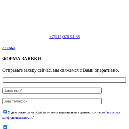
Пн-Сб: с 09:00 до 22:00 (онлайн)
Пн-Сб:
с 09:00 до 18:00 (офлайн)
Email:
info@christmasdesign.ru
+7(912)076-94-38
Заявка
ФОРМА ЗАЯВКИ
Отправьте заявку сейчас, мы свяжемся с Вами оперативно.
Я даю согласие на обработку моих персональных данных, согласно "
политике
конфиденциальности.
"