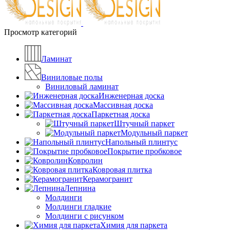
Просмотр категорий
Ламинат
Виниловые полы
Виниловый ламинат
Инженерная доска
Массивная доска
Паркетная доска
Штучный паркет
Модульный паркет
Напольный плинтус
Покрытие пробковое
Ковролин
Ковровая плитка
Керамогранит
Лепнина
Молдинги
Молдинги гладкие
Молдинги с рисунком
Химия для паркета