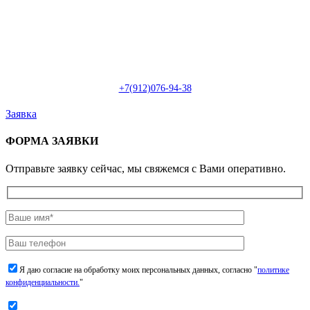
Пн-Сб: с 09:00 до 22:00 (онлайн)
Пн-Сб:
с 09:00 до 18:00 (офлайн)
Email:
info@christmasdesign.ru
+7(912)076-94-38
Заявка
ФОРМА ЗАЯВКИ
Отправьте заявку сейчас, мы свяжемся с Вами оперативно.
Я даю согласие на обработку моих персональных данных, согласно "
политике
конфиденциальности.
"