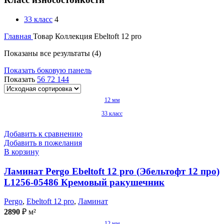
33 класс
4
Главная
Товар Коллекция
Ebeltoft 12 pro
Показаны все результаты (4)
Показать боковую панель
Показать
56
72
144
12 мм
33 класс
Добавить к сравнению
Добавить в пожелания
В корзину
Ламинат Pergo Ebeltoft 12 pro (Эбельтофт 12 про)
L1256-05486 Кремовый ракушечник
Pergo
,
Ebeltoft 12 pro
,
Ламинат
2890
₽
м²
12 мм