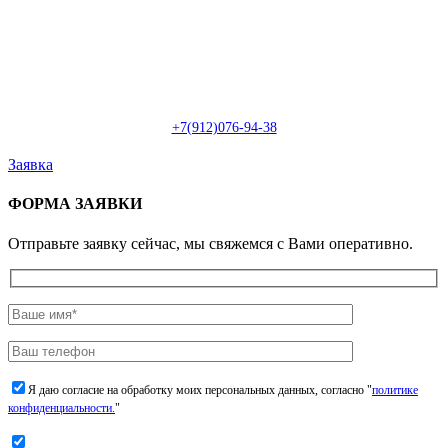
Пн-Сб: с 09:00 до 22:00 (онлайн)
Пн-Сб:
с 09:00 до 18:00 (офлайн)
Email:
info@christmasdesign.ru
+7(912)076-94-38
Заявка
ФОРМА ЗАЯВКИ
Отправьте заявку сейчас, мы свяжемся с Вами оперативно.
Я даю согласие на обработку моих персональных данных, согласно "
политике
конфиденциальности.
"