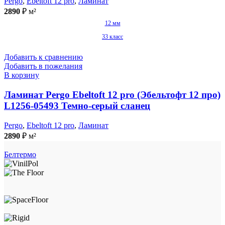
Pergo
,
Ebeltoft 12 pro
,
Ламинат
2890
₽
м²
12 мм
33 класс
Добавить к сравнению
Добавить в пожелания
В корзину
Ламинат Pergo Ebeltoft 12 pro (Эбельтофт 12 про)
L1256-05493 Темно-серый сланец
Pergo
,
Ebeltoft 12 pro
,
Ламинат
2890
₽
м²
Белтермо