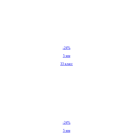
-24%
5 мм
33 класс
-24%
5 мм