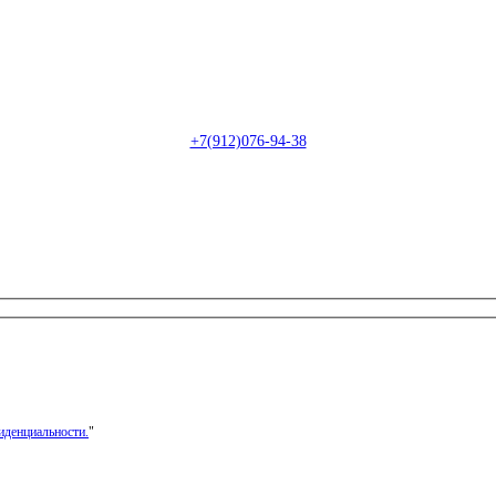
Пн-Сб: с 09:00 до 22:00 (онлайн)
Пн-Сб:
с 09:00 до 18:00 (офлайн)
Email:
info@christmasdesign.ru
+7(912)076-94-38
иденциальности.
"