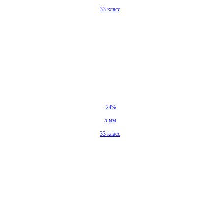
33 класс
-24%
5 мм
33 класс