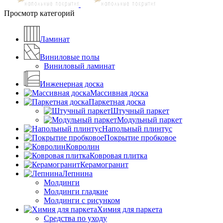
Просмотр категорий
Ламинат
Виниловые полы
Виниловый ламинат
Инженерная доска
Массивная доска
Паркетная доска
Штучный паркет
Модульный паркет
Напольный плинтус
Покрытие пробковое
Ковролин
Ковровая плитка
Керамогранит
Лепнина
Молдинги
Молдинги гладкие
Молдинги с рисунком
Химия для паркета
Средства по уходу