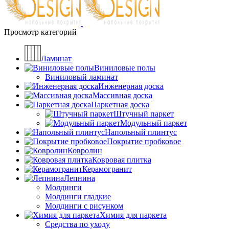
Просмотр категорий
Ламинат
Виниловые полы
Виниловый ламинат
Инженерная доска
Массивная доска
Паркетная доска
Штучный паркет
Модульный паркет
Напольный плинтус
Покрытие пробковое
Ковролин
Ковровая плитка
Керамогранит
Лепнина
Молдинги
Молдинги гладкие
Молдинги с рисунком
Химия для паркета
Средства по уходу