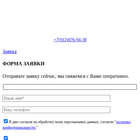
Пн-Сб: с 09:00 до 22:00 (онлайн)
Пн-Сб:
с 09:00 до 18:00 (офлайн)
Email:
info@christmasdesign.ru
+7(912)076-94-38
Заявка
ФОРМА ЗАЯВКИ
Отправьте заявку сейчас, мы свяжемся с Вами оперативно.
Я даю согласие на обработку моих персональных данных, согласно "
политике
конфиденциальности.
"