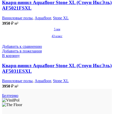
Кварц-винил Aquafloor Stone XL (Стоун ИксЭль)
AF5021FSXL
Виниловые полы
,
Aquafloor
,
Stone XL
3950
₽
м²
5 мм
43 класс
Добавить к сравнению
Добавить в пожелания
В корзину
Кварц-винил Aquafloor Stone XL (Стоун ИксЭль)
AF5031ESXL
Виниловые полы
,
Aquafloor
,
Stone XL
3950
₽
м²
Белтермо