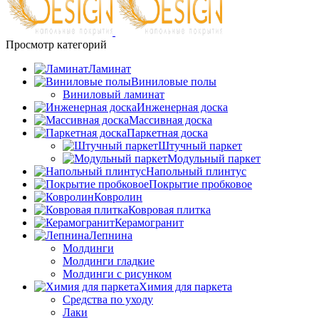
Просмотр категорий
Ламинат
Виниловые полы
Виниловый ламинат
Инженерная доска
Массивная доска
Паркетная доска
Штучный паркет
Модульный паркет
Напольный плинтус
Покрытие пробковое
Ковролин
Ковровая плитка
Керамогранит
Лепнина
Молдинги
Молдинги гладкие
Молдинги с рисунком
Химия для паркета
Средства по уходу
Лаки