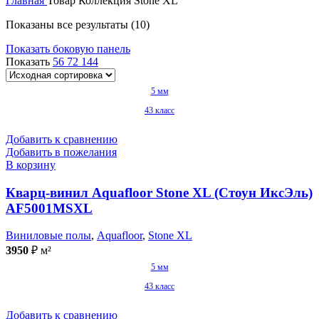
Главная
Товар Коллекция
Stone XL
Показаны все результаты (10)
Показать боковую панель
Показать
56
72
144
5 мм
43 класс
Добавить к сравнению
Добавить в пожелания
В корзину
Кварц-винил Aquafloor Stone XL (Стоун ИксЭль)
AF5001MSXL
Виниловые полы
,
Aquafloor
,
Stone XL
3950
₽
м²
5 мм
43 класс
Добавить к сравнению