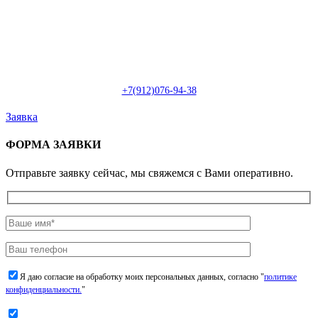
Пн-Сб: с 09:00 до 22:00 (онлайн)
Пн-Сб:
с 09:00 до 18:00 (офлайн)
Email:
info@christmasdesign.ru
+7(912)076-94-38
Заявка
ФОРМА ЗАЯВКИ
Отправьте заявку сейчас, мы свяжемся с Вами оперативно.
Я даю согласие на обработку моих персональных данных, согласно "
политике
конфиденциальности.
"