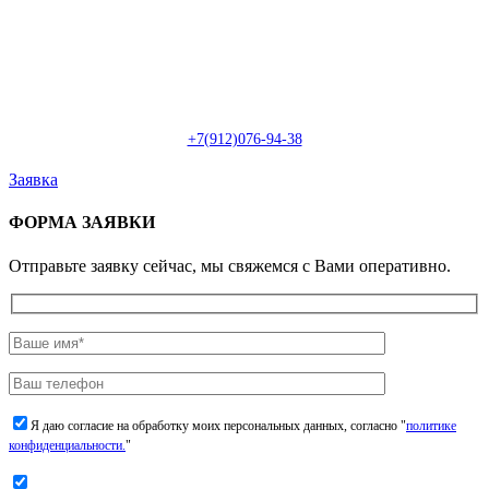
Пн-Сб: с 09:00 до 22:00 (онлайн)
Пн-Сб:
с 09:00 до 18:00 (офлайн)
Email:
info@christmasdesign.ru
+7(912)076-94-38
Заявка
ФОРМА ЗАЯВКИ
Отправьте заявку сейчас, мы свяжемся с Вами оперативно.
Я даю согласие на обработку моих персональных данных, согласно "
политике
конфиденциальности.
"