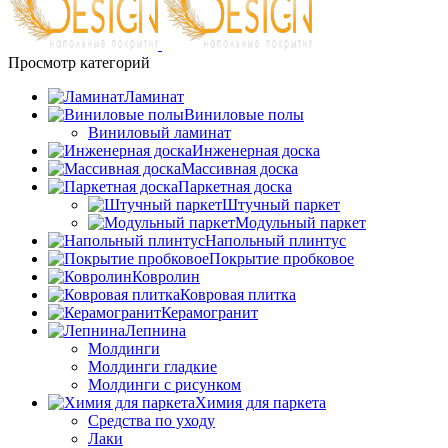
Просмотр категорий
Ламинат
Виниловые полы
Виниловый ламинат
Инженерная доска
Массивная доска
Паркетная доска
Штучный паркет
Модульный паркет
Напольный плинтус
Покрытие пробковое
Ковролин
Ковровая плитка
Керамогранит
Лепнина
Молдинги
Молдинги гладкие
Молдинги с рисунком
Химия для паркета
Средства по уходу
Лаки