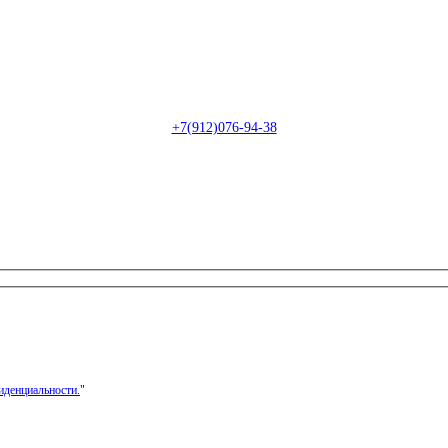
Пн-Сб: с 09:00 до 22:00 (онлайн)
Пн-Сб:
с 09:00 до 18:00 (офлайн)
Email:
info@christmasdesign.ru
+7(912)076-94-38
иденциальности.
"