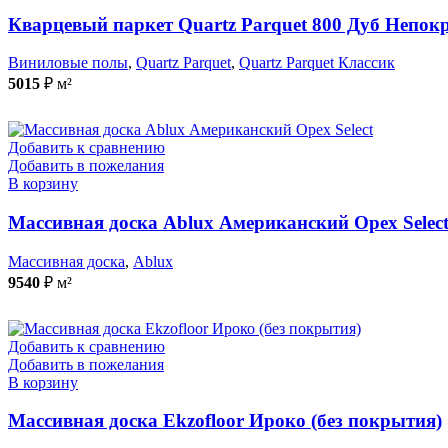
Кварцевый паркет Quartz Parquet 800 Дуб Непо
Виниловые полы
,
Quartz Parquet
,
Quartz Parquet Классик
5015
₽
м²
Добавить к сравнению
Добавить в пожелания
В корзину
Массивная доска Ablux Американский Орех Select
Массивная доска
,
Ablux
9540
₽
м²
Добавить к сравнению
Добавить в пожелания
В корзину
Массивная доска Ekzofloor Ироко (без покрытия)