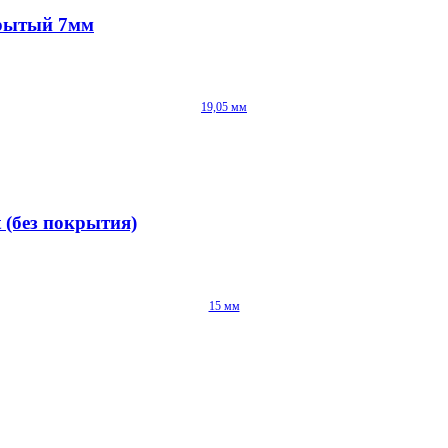
крытый 7мм
19,05 мм
 (без покрытия)
15 мм