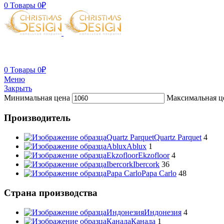
0
Товары
0
₽
0
Товары
0
₽
Меню
Закрыть
Минимальная цена
Максимальная ц
Производитель
Quartz Parquet
Quartz Parquet
4
Ablux
Ablux
1
Ekzofloor
Ekzofloor
4
Ibercork
Ibercork
36
Papa Carlo
Papa Carlo
48
Страна производства
Индонезия
Индонезия
4
Канада
Канада
1