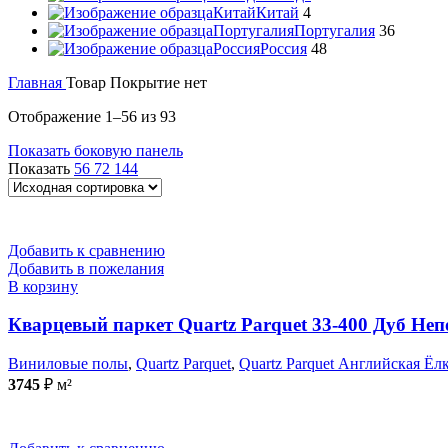
Китай
Китай
4
Португалия
Португалия
36
Россия
Россия
48
Главная
Товар Покрытие
нет
Отображение 1–56 из 93
Показать боковую панель
Показать
56
72
144
Добавить к сравнению
Добавить в пожелания
В корзину
Кварцевый паркет Quartz Parquet 33-400 Дуб Н
Виниловые полы
,
Quartz Parquet
,
Quartz Parquet Английская Ёл
3745
₽
м²