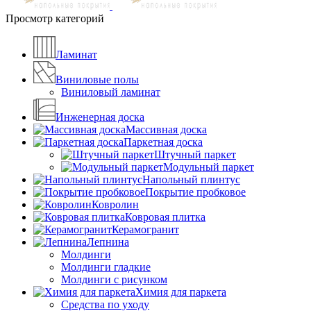
Просмотр категорий
Ламинат
Виниловые полы
Виниловый ламинат
Инженерная доска
Массивная доска
Паркетная доска
Штучный паркет
Модульный паркет
Напольный плинтус
Покрытие пробковое
Ковролин
Ковровая плитка
Керамогранит
Лепнина
Молдинги
Молдинги гладкие
Молдинги с рисунком
Химия для паркета
Средства по уходу