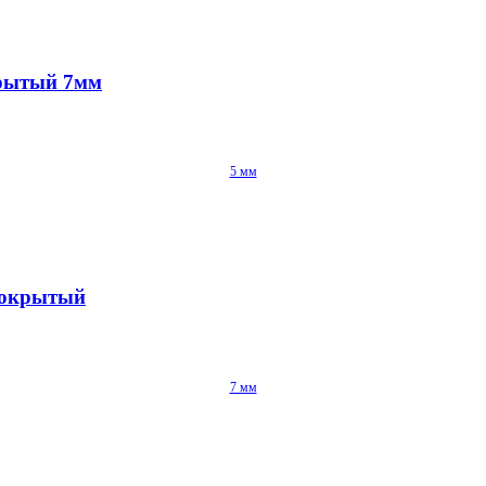
крытый 7мм
5 мм
епокрытый
7 мм