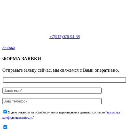
Пн-Сб: с 09:00 до 22:00 (онлайн)
Пн-Сб:
с 09:00 до 18:00 (офлайн)
Email:
info@christmasdesign.ru
+7(912)076-94-38
Заявка
ФОРМА ЗАЯВКИ
Отправьте заявку сейчас, мы свяжемся с Вами оперативно.
Я даю согласие на обработку моих персональных данных, согласно "
политике
конфиденциальности.
"