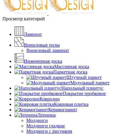
Просмотр категорий
Ламинат
Виниловые полы
Виниловый ламинат
Инженерная доска
Массивная доска
Паркетная доска
Штучный паркет
Модульный паркет
Напольный плинтус
Покрытие пробковое
Ковролин
Ковровая плитка
Керамогранит
Лепнина
Молдинги
Молдинги гладкие
Молдинги с рисунком