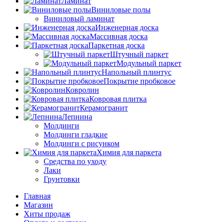
Ламинат
Виниловые полы
Виниловый ламинат
Инженерная доска
Массивная доска
Паркетная доска
Штучный паркет
Модульный паркет
Напольный плинтус
Покрытие пробковое
Ковролин
Ковровая плитка
Керамогранит
Лепнина
Молдинги
Молдинги гладкие
Молдинги с рисунком
Химия для паркета
Средства по уходу
Лаки
Грунтовки
Главная
Магазин
Хиты продаж