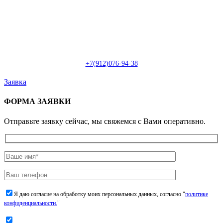
Пн-Сб: с 09:00 до 22:00 (онлайн)
Пн-Сб:
с 09:00 до 18:00 (офлайн)
Email:
info@christmasdesign.ru
+7(912)076-94-38
Заявка
ФОРМА ЗАЯВКИ
Отправьте заявку сейчас, мы свяжемся с Вами оперативно.
Я даю согласие на обработку моих персональных данных, согласно "
политике
конфиденциальности.
"