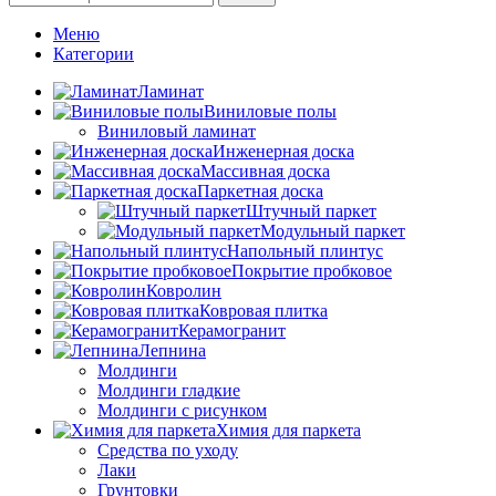
Меню
Категории
Ламинат
Виниловые полы
Виниловый ламинат
Инженерная доска
Массивная доска
Паркетная доска
Штучный паркет
Модульный паркет
Напольный плинтус
Покрытие пробковое
Ковролин
Ковровая плитка
Керамогранит
Лепнина
Молдинги
Молдинги гладкие
Молдинги с рисунком
Химия для паркета
Средства по уходу
Лаки
Грунтовки