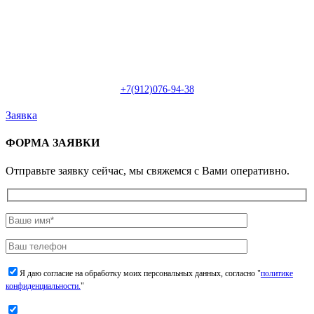
Пн-Сб: с 09:00 до 22:00 (онлайн)
Пн-Сб:
с 09:00 до 18:00 (офлайн)
Email:
info@christmasdesign.ru
+7(912)076-94-38
Заявка
ФОРМА ЗАЯВКИ
Отправьте заявку сейчас, мы свяжемся с Вами оперативно.
Я даю согласие на обработку моих персональных данных, согласно "
политике
конфиденциальности.
"