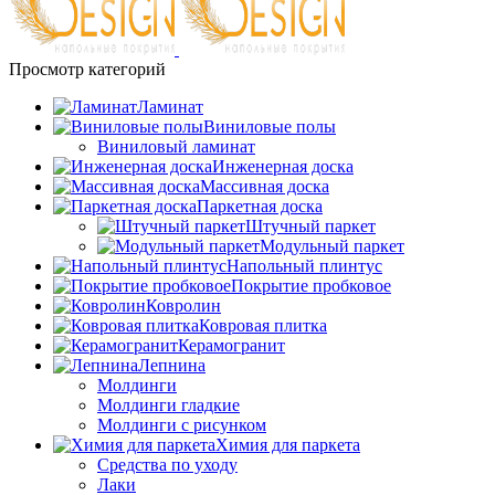
Просмотр категорий
Ламинат
Виниловые полы
Виниловый ламинат
Инженерная доска
Массивная доска
Паркетная доска
Штучный паркет
Модульный паркет
Напольный плинтус
Покрытие пробковое
Ковролин
Ковровая плитка
Керамогранит
Лепнина
Молдинги
Молдинги гладкие
Молдинги с рисунком
Химия для паркета
Средства по уходу
Лаки