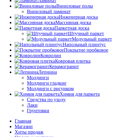
Ламинат
Виниловые полы
Виниловый ламинат
Инженерная доска
Массивная доска
Паркетная доска
Штучный паркет
Модульный паркет
Напольный плинтус
Покрытие пробковое
Ковролин
Ковровая плитка
Керамогранит
Лепнина
Молдинги
Молдинги гладкие
Молдинги с рисунком
Химия для паркета
Средства по уходу
Лаки
Грунтовки
Главная
Магазин
Хиты продаж