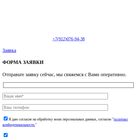
Пн-Сб: с 09:00 до 22:00 (онлайн)
Пн-Сб:
с 09:00 до 18:00 (офлайн)
Email:
info@christmasdesign.ru
+7(912)076-94-38
Заявка
ФОРМА ЗАЯВКИ
Отправьте заявку сейчас, мы свяжемся с Вами оперативно.
Я даю согласие на обработку моих персональных данных, согласно "
политике
конфиденциальности.
"