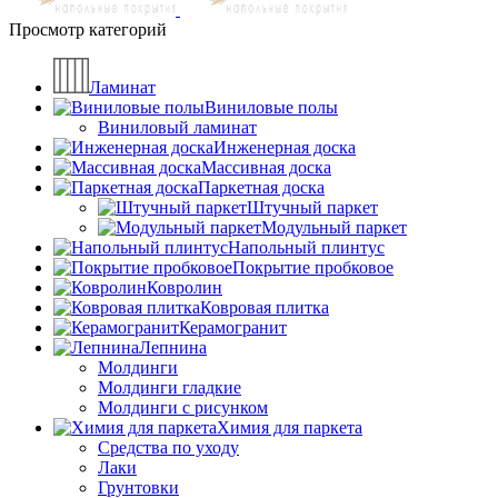
Просмотр категорий
Ламинат
Виниловые полы
Виниловый ламинат
Инженерная доска
Массивная доска
Паркетная доска
Штучный паркет
Модульный паркет
Напольный плинтус
Покрытие пробковое
Ковролин
Ковровая плитка
Керамогранит
Лепнина
Молдинги
Молдинги гладкие
Молдинги с рисунком
Химия для паркета
Средства по уходу
Лаки
Грунтовки