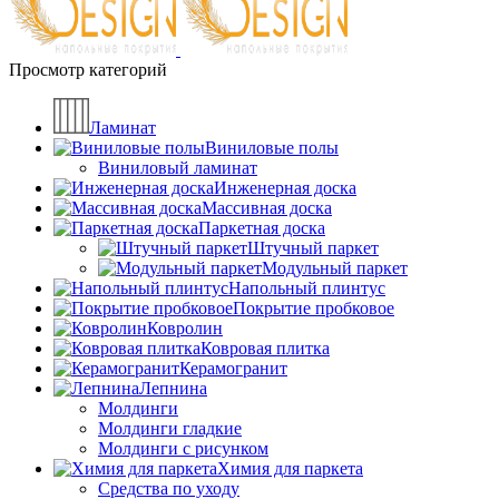
Просмотр категорий
Ламинат
Виниловые полы
Виниловый ламинат
Инженерная доска
Массивная доска
Паркетная доска
Штучный паркет
Модульный паркет
Напольный плинтус
Покрытие пробковое
Ковролин
Ковровая плитка
Керамогранит
Лепнина
Молдинги
Молдинги гладкие
Молдинги с рисунком
Химия для паркета
Средства по уходу