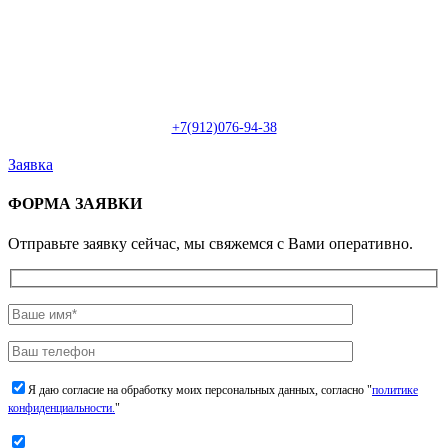
Пн-Сб: с 09:00 до 22:00 (онлайн)
Пн-Сб:
с 09:00 до 18:00 (офлайн)
Email:
info@christmasdesign.ru
+7(912)076-94-38
Заявка
ФОРМА ЗАЯВКИ
Отправьте заявку сейчас, мы свяжемся с Вами оперативно.
Я даю согласие на обработку моих персональных данных, согласно "
политике
конфиденциальности.
"