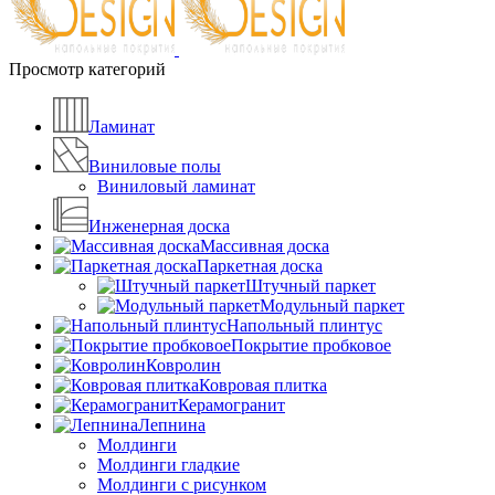
Просмотр категорий
Ламинат
Виниловые полы
Виниловый ламинат
Инженерная доска
Массивная доска
Паркетная доска
Штучный паркет
Модульный паркет
Напольный плинтус
Покрытие пробковое
Ковролин
Ковровая плитка
Керамогранит
Лепнина
Молдинги
Молдинги гладкие
Молдинги с рисунком