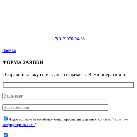
Пн-Сб: с 09:00 до 22:00 (онлайн)
Пн-Сб:
с 09:00 до 18:00 (офлайн)
Email:
info@christmasdesign.ru
+7(912)076-94-38
Заявка
ФОРМА ЗАЯВКИ
Отправьте заявку сейчас, мы свяжемся с Вами оперативно.
Я даю согласие на обработку моих персональных данных, согласно "
политике
конфиденциальности.
"