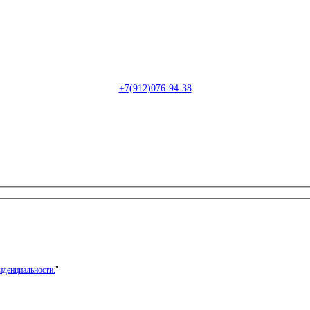
Пн-Сб: с 09:00 до 22:00 (онлайн)
Пн-Сб:
с 09:00 до 18:00 (офлайн)
Email:
info@christmasdesign.ru
+7(912)076-94-38
иденциальности.
"