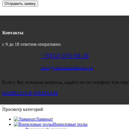
Отправить заявку
Контакты
с 9 до 18 ответим оперативно
+7(912) 076-94-38
info@christmasdesign.ru
Если у Вас возникли вопросы, задайте их по телефону или чере
НАПИСАТЬ В WHATSAPP
Просмотр категорий
Ламинат
Виниловые полы