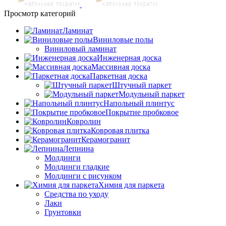
Просмотр категорий
Ламинат
Виниловые полы
Виниловый ламинат
Инженерная доска
Массивная доска
Паркетная доска
Штучный паркет
Модульный паркет
Напольный плинтус
Покрытие пробковое
Ковролин
Ковровая плитка
Керамогранит
Лепнина
Молдинги
Молдинги гладкие
Молдинги с рисунком
Химия для паркета
Средства по уходу
Лаки
Грунтовки