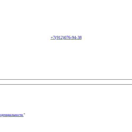
Пн-Сб: с 09:00 до 22:00 (онлайн)
Пн-Сб:
с 09:00 до 18:00 (офлайн)
Email:
info@christmasdesign.ru
+7(912)076-94-38
иденциальности.
"