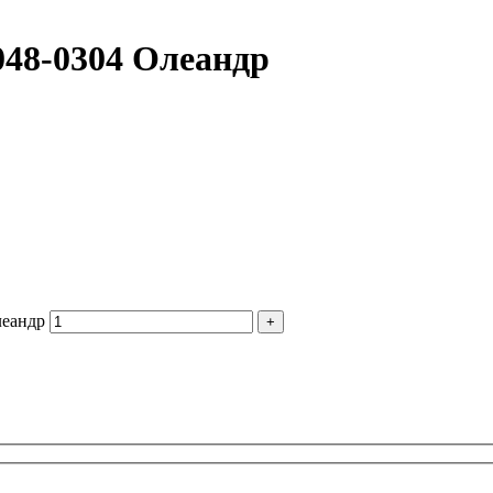
048-0304 Олеандр
леандр