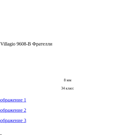
Villagio 9608-B Фрателли
8 мм
34 класс