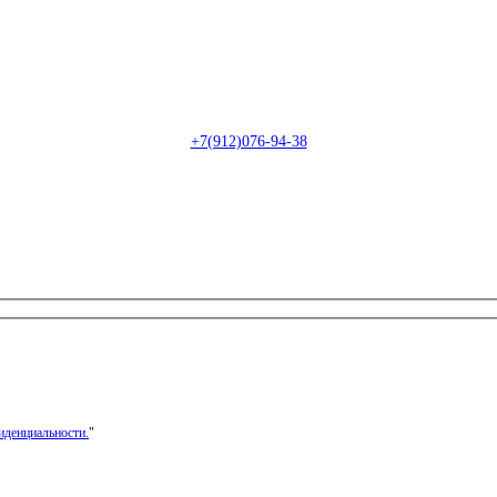
Пн-Сб: с 09:00 до 22:00 (онлайн)
Пн-Сб:
с 09:00 до 18:00 (офлайн)
Email:
info@christmasdesign.ru
+7(912)076-94-38
иденциальности.
"