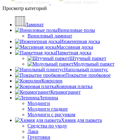
Просмотр категорий
Ламинат
Виниловые полы
Виниловый ламинат
Инженерная доска
Массивная доска
Паркетная доска
Штучный паркет
Модульный паркет
Напольный плинтус
Покрытие пробковое
Ковролин
Ковровая плитка
Керамогранит
Лепнина
Молдинги
Молдинги гладкие
Молдинги с рисунком
Химия для паркета
Средства по уходу
Лаки
Грунтовки