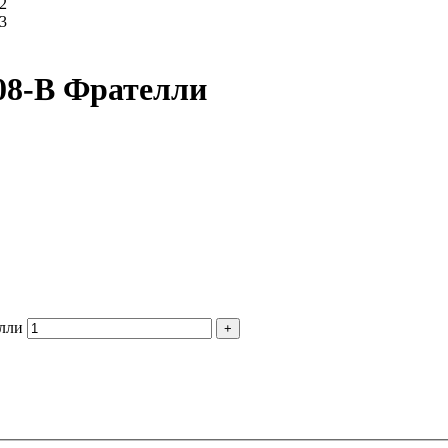
608-B Фрателли
елли