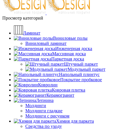
Просмотр категорий
Ламинат
Виниловые полы
Виниловый ламинат
Инженерная доска
Массивная доска
Паркетная доска
Штучный паркет
Модульный паркет
Напольный плинтус
Покрытие пробковое
Ковролин
Ковровая плитка
Керамогранит
Лепнина
Молдинги
Молдинги гладкие
Молдинги с рисунком
Химия для паркета
Средства по уходу