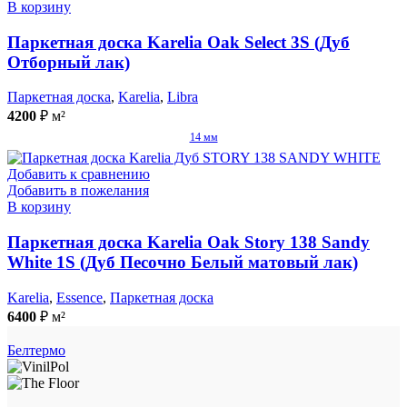
В корзину
Паркетная доска Karelia Oak Select 3S (Дуб
Отборный лак)
Паркетная доска
,
Karelia
,
Libra
4200
₽
м²
14 мм
Добавить к сравнению
Добавить в пожелания
В корзину
Паркетная доска Karelia Oak Story 138 Sandy
White 1S (Дуб Песочно Белый матовый лак)
Karelia
,
Essence
,
Паркетная доска
6400
₽
м²
Белтермо