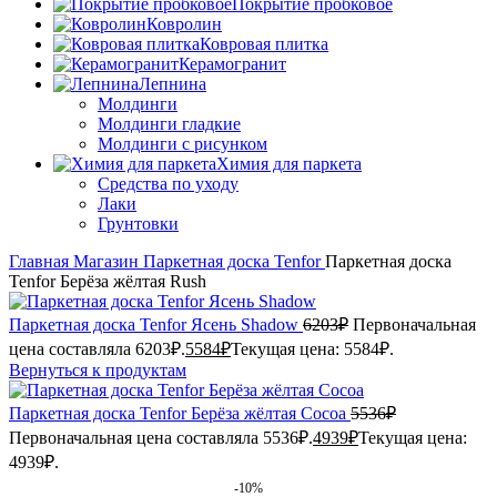
Покрытие пробковое
Ковролин
Ковровая плитка
Керамогранит
Лепнина
Молдинги
Молдинги гладкие
Молдинги с рисунком
Химия для паркета
Средства по уходу
Лаки
Грунтовки
Главная
Магазин
Паркетная доска
Tenfor
Паркетная доска
Tenfor Берёза жёлтая Rush
Паркетная доска Tenfor Ясень Shadow
6203
₽
Первоначальная
цена составляла 6203₽.
5584
₽
Текущая цена: 5584₽.
Вернуться к продуктам
Паркетная доска Tenfor Берёза жёлтая Cocoa
5536
₽
Первоначальная цена составляла 5536₽.
4939
₽
Текущая цена:
4939₽.
-10%