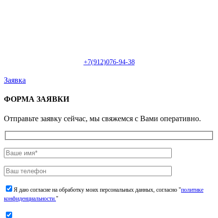
Пн-Сб: с 09:00 до 22:00 (онлайн)
Пн-Сб:
с 09:00 до 18:00 (офлайн)
Email:
info@christmasdesign.ru
+7(912)076-94-38
Заявка
ФОРМА ЗАЯВКИ
Отправьте заявку сейчас, мы свяжемся с Вами оперативно.
Я даю согласие на обработку моих персональных данных, согласно "
политике
конфиденциальности.
"