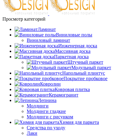
Просмотр категорий
Ламинат
Виниловые полы
Виниловый ламинат
Инженерная доска
Массивная доска
Паркетная доска
Штучный паркет
Модульный паркет
Напольный плинтус
Покрытие пробковое
Ковролин
Ковровая плитка
Керамогранит
Лепнина
Молдинги
Молдинги гладкие
Молдинги с рисунком
Химия для паркета
Средства по уходу
Лаки