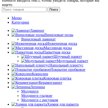
Начните вводить текст, чтобы увидеть товары, которые вы
ищете.
Поиск
Меню
Категории
Ламинат
Виниловые полы
Виниловый ламинат
Инженерная доска
Массивная доска
Паркетная доска
Штучный паркет
Модульный паркет
Напольный плинтус
Покрытие пробковое
Ковролин
Ковровая плитка
Керамогранит
Лепнина
Молдинги
Молдинги гладкие
Молдинги с рисунком
Химия для паркета