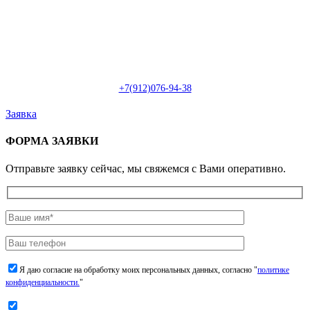
Пн-Сб: с 09:00 до 22:00 (онлайн)
Пн-Сб:
с 09:00 до 18:00 (офлайн)
Email:
info@christmasdesign.ru
+7(912)076-94-38
Заявка
ФОРМА ЗАЯВКИ
Отправьте заявку сейчас, мы свяжемся с Вами оперативно.
Я даю согласие на обработку моих персональных данных, согласно "
политике
конфиденциальности.
"