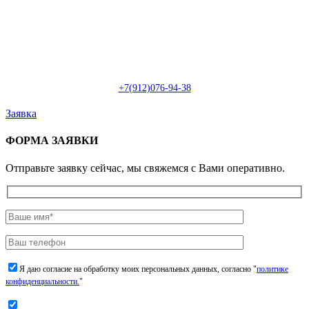
Пн-Сб: с 09:00 до 22:00 (онлайн)
Пн-Сб:
с 09:00 до 18:00 (офлайн)
Email:
info@christmasdesign.ru
+7(912)076-94-38
Заявка
ФОРМА ЗАЯВКИ
Отправьте заявку сейчас, мы свяжемся с Вами оперативно.
Я даю согласие на обработку моих персональных данных, согласно "
политике
конфиденциальности.
"