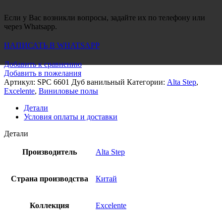
Если у Вас возникли вопросы, задайте их по телефону или
через Whatsapp.
НАПИСАТЬ В WHATSAPP
Добавить к сравнению
Добавить в пожелания
Артикул:
SPC 6601 Дуб ванильный
Категории:
Alta Step
,
Excelente
,
Виниловые полы
Детали
Условия оплаты и доставки
Детали
Производитель
Alta Step
Страна производства
Китай
Коллекция
Excelente