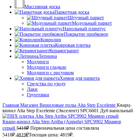
Массивная доска
Паркетная доска
Штучный паркет
Модульный паркет
Напольный плинтус
Покрытие пробковое
Ковролин
Ковровая плитка
Керамогранит
Лепнина
Молдинги
Молдинги гладкие
Молдинги с рисунком
Химия для паркета
Средства по уходу
Лаки
Грунтовки
Главная
Магазин
Виниловые полы
Alta Step
Excelente
Кварц-
винил Alta Step Excelente (Экселент) SPC6601 Дуб ванильный
Кварц-винил Alta Step Arriba (Арриба) SPC9902 Мрамор
серый
5418
₽
Первоначальная цена составляла
5418₽.
4819
₽
Текущая цена: 4819₽.