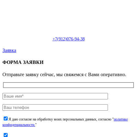
Пн-Сб: с 09:00 до 22:00 (онлайн)
Пн-Сб:
с 09:00 до 18:00 (офлайн)
Email:
info@christmasdesign.ru
+7(912)076-94-38
Заявка
ФОРМА ЗАЯВКИ
Отправьте заявку сейчас, мы свяжемся с Вами оперативно.
Я даю согласие на обработку моих персональных данных, согласно "
политике
конфиденциальности.
"