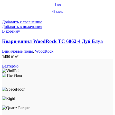
4 мм
43 класс
Добавить к сравнению
Добавить в пожелания
В корзину
Кварц-винил WoodRock TC 6062-4 Дуб Блуа
Виниловые полы
,
WoodRock
1450
₽
м²
Белтермо