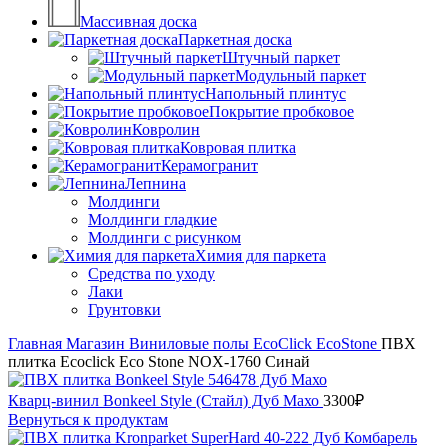
Массивная доска
Паркетная доска
Штучный паркет
Модульный паркет
Напольный плинтус
Покрытие пробковое
Ковролин
Ковровая плитка
Керамогранит
Лепнина
Молдинги
Молдинги гладкие
Молдинги с рисунком
Химия для паркета
Средства по уходу
Лаки
Грунтовки
Главная
Магазин
Виниловые полы
EcoClick
EcoStone
ПВХ
плитка Ecoclick Eco Stone NOX-1760 Синай
Кварц-винил Bonkeel Style (Стайл) Дуб Махо
3300
₽
Вернуться к продуктам