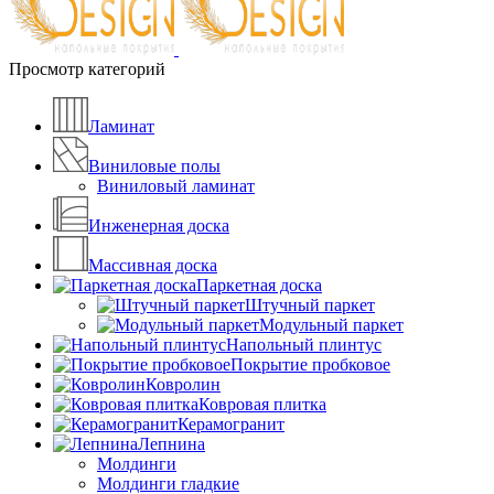
Просмотр категорий
Ламинат
Виниловые полы
Виниловый ламинат
Инженерная доска
Массивная доска
Паркетная доска
Штучный паркет
Модульный паркет
Напольный плинтус
Покрытие пробковое
Ковролин
Ковровая плитка
Керамогранит
Лепнина
Молдинги
Молдинги гладкие