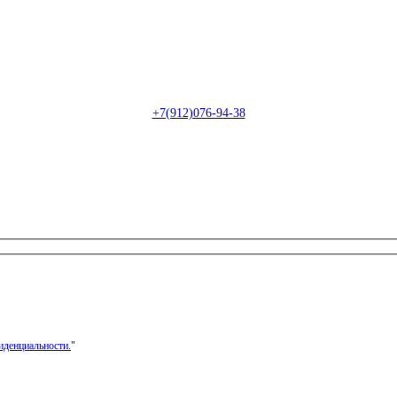
Пн-Сб: с 09:00 до 22:00 (онлайн)
Пн-Сб:
с 09:00 до 18:00 (офлайн)
Email:
info@christmasdesign.ru
+7(912)076-94-38
иденциальности.
"