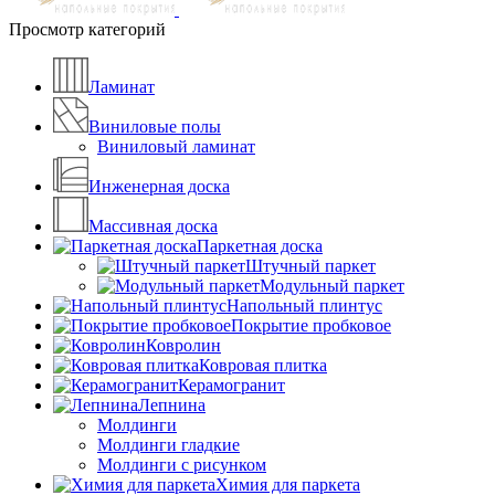
Просмотр категорий
Ламинат
Виниловые полы
Виниловый ламинат
Инженерная доска
Массивная доска
Паркетная доска
Штучный паркет
Модульный паркет
Напольный плинтус
Покрытие пробковое
Ковролин
Ковровая плитка
Керамогранит
Лепнина
Молдинги
Молдинги гладкие
Молдинги с рисунком
Химия для паркета