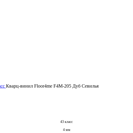
асс
Кварц-винил Floor4me F4M-205 Дуб Севилья
43 класс
4 мм