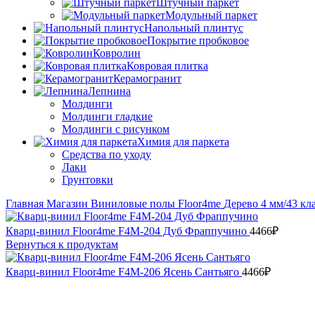
Штучный паркет
Модульный паркет
Напольный плинтус
Покрытие пробковое
Ковролин
Ковровая плитка
Керамогранит
Лепнина
Молдинги
Молдинги гладкие
Молдинги с рисунком
Химия для паркета
Средства по уходу
Лаки
Грунтовки
Главная
Магазин
Виниловые полы
Floor4me
Дерево 4 мм/43 кл
Кварц-винил Floor4me F4M-204 Дуб Фраппучино
4466
₽
Вернуться к продуктам
Кварц-винил Floor4me F4M-206 Ясень Сантьяго
4466
₽