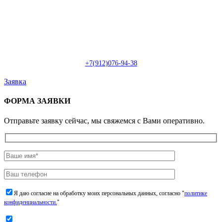
Пн-Сб: с 09:00 до 22:00 (онлайн)
Пн-Сб:
с 09:00 до 18:00 (офлайн)
Email:
info@christmasdesign.ru
+7(912)076-94-38
Заявка
ФОРМА ЗАЯВКИ
Отправьте заявку сейчас, мы свяжемся с Вами оперативно.
Я даю согласие на обработку моих персональных данных, согласно "
политике
конфиденциальности.
"