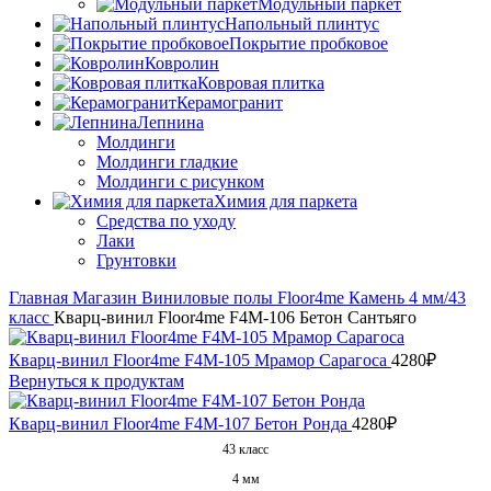
Модульный паркет
Напольный плинтус
Покрытие пробковое
Ковролин
Ковровая плитка
Керамогранит
Лепнина
Молдинги
Молдинги гладкие
Молдинги с рисунком
Химия для паркета
Средства по уходу
Лаки
Грунтовки
Главная
Магазин
Виниловые полы
Floor4me
Камень 4 мм/43
класс
Кварц-винил Floor4me F4M-106 Бетон Сантьяго
Кварц-винил Floor4me F4M-105 Мрамор Сарагоса
4280
₽
Вернуться к продуктам
Кварц-винил Floor4me F4M-107 Бетон Ронда
4280
₽
43 класс
4 мм