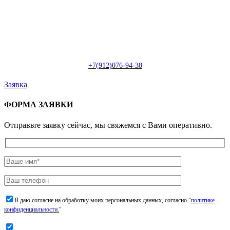
Пн-Сб: с 09:00 до 22:00 (онлайн)
Пн-Сб:
с 09:00 до 18:00 (офлайн)
Email:
info@christmasdesign.ru
+7(912)076-94-38
Заявка
ФОРМА ЗАЯВКИ
Отправьте заявку сейчас, мы свяжемся с Вами оперативно.
Я даю согласие на обработку моих персональных данных, согласно "
политике
конфиденциальности.
"