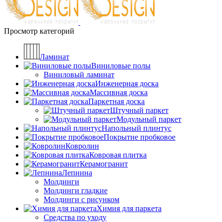
Просмотр категорий
Ламинат
Виниловые полы
Виниловый ламинат
Инженерная доска
Массивная доска
Паркетная доска
Штучный паркет
Модульный паркет
Напольный плинтус
Покрытие пробковое
Ковролин
Ковровая плитка
Керамогранит
Лепнина
Молдинги
Молдинги гладкие
Молдинги с рисунком
Химия для паркета
Средства по уходу