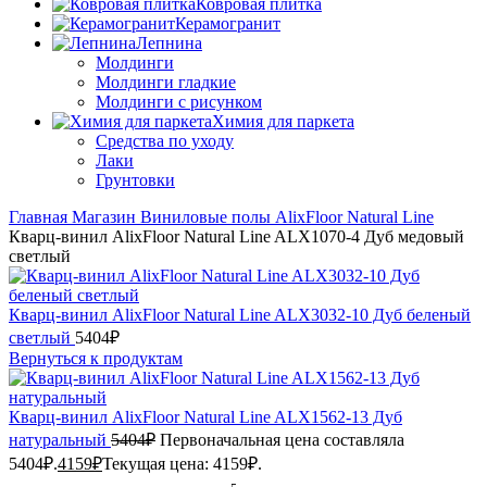
Ковровая плитка
Керамогранит
Лепнина
Молдинги
Молдинги гладкие
Молдинги с рисунком
Химия для паркета
Средства по уходу
Лаки
Грунтовки
Главная
Магазин
Виниловые полы
AlixFloor
Natural Line
Кварц-винил AlixFloor Natural Line ALX1070-4 Дуб медовый
светлый
Кварц-винил AlixFloor Natural Line ALX3032-10 Дуб беленый
светлый
5404
₽
Вернуться к продуктам
Кварц-винил AlixFloor Natural Line ALX1562-13 Дуб
натуральный
5404
₽
Первоначальная цена составляла
5404₽.
4159
₽
Текущая цена: 4159₽.