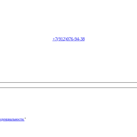
Пн-Сб: с 09:00 до 22:00 (онлайн)
Пн-Сб:
с 09:00 до 18:00 (офлайн)
Email:
info@christmasdesign.ru
+7(912)076-94-38
иденциальности.
"