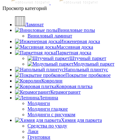
Просмотр категорий
Ламинат
Виниловые полы
Виниловый ламинат
Инженерная доска
Массивная доска
Паркетная доска
Штучный паркет
Модульный паркет
Напольный плинтус
Покрытие пробковое
Ковролин
Ковровая плитка
Керамогранит
Лепнина
Молдинги
Молдинги гладкие
Молдинги с рисунком
Химия для паркета
Средства по уходу
Лаки
Грунтовки