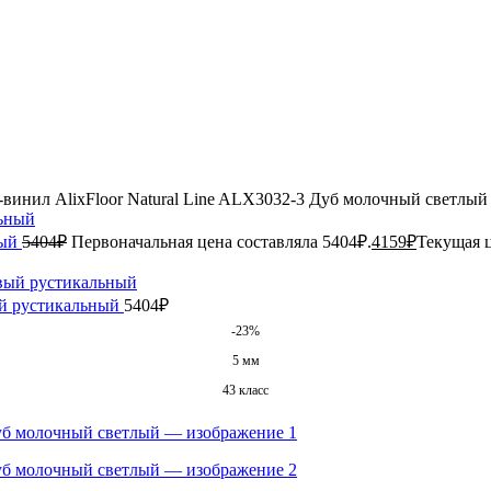
-винил AlixFloor Natural Line ALX3032-3 Дуб молочный светлый
ный
5404
₽
Первоначальная цена составляла 5404₽.
4159
₽
Текущая ц
ый рустикальный
5404
₽
-23%
5 мм
43 класс