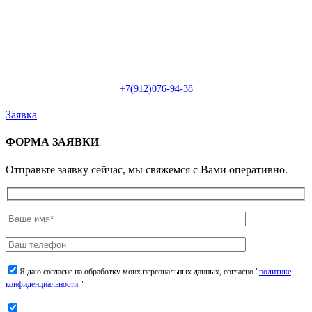
Пн-Сб: с 09:00 до 22:00 (онлайн)
Пн-Сб:
с 09:00 до 18:00 (офлайн)
Email:
info@christmasdesign.ru
+7(912)076-94-38
Заявка
ФОРМА ЗАЯВКИ
Отправьте заявку сейчас, мы свяжемся с Вами оперативно.
Я даю согласие на обработку моих персональных данных, согласно "
политике
конфиденциальности.
"