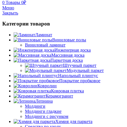
0
Товары
0
₽
Меню
Закрыть
Категории товаров
Ламинат
Виниловые полы
Виниловый ламинат
Инженерная доска
Массивная доска
Паркетная доска
Штучный паркет
Модульный паркет
Напольный плинтус
Покрытие пробковое
Ковролин
Ковровая плитка
Керамогранит
Лепнина
Молдинги
Молдинги гладкие
Молдинги с рисунком
Химия для паркета
Средства по уходу