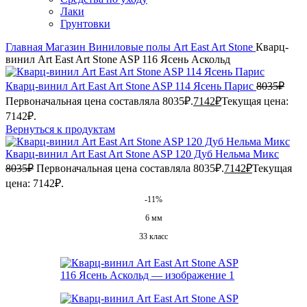
Лаки
Грунтовки
Главная
Магазин
Виниловые полы
Art East
Art Stone
Кварц-
винил Art East Art Stone ASP 116 Ясень Аскольд
Кварц-винил Art East Art Stone ASP 114 Ясень Парис
8035
₽
Первоначальная цена составляла 8035₽.
7142
₽
Текущая цена:
7142₽.
Вернуться к продуктам
Кварц-винил Art East Art Stone ASP 120 Дуб Нельма Микс
8035
₽
Первоначальная цена составляла 8035₽.
7142
₽
Текущая
цена: 7142₽.
-11%
6 мм
33 класс