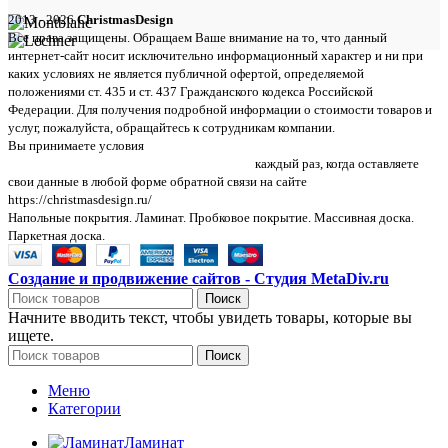
2013 - 2026
ChristmasDesign
Все права защищены. Обращаем Ваше внимание на то, что данный
интернет-сайт носит исключительно информационный характер и ни при
каких условиях не является публичной офертой, определяемой
положениями ст. 435 и ст. 437 Гражданского кодекса Российской
Федерации. Для получения подробной информации о стоимости товаров и
услуг, пожалуйста, обращайтесь к сотрудникам компании.
Вы принимаете условия
политики в отношении обработки персональных
данных и пользовательского соглашения
каждый раз, когда оставляете
свои данные в любой форме обратной связи на сайте
https://christmasdesign.ru/
Напольные покрытия. Ламинат. Пробковое покрытие. Массивная доска.
Паркетная доска.
Создание и продвижение сайтов - Студия MetaDiv.ru
Поиск
Начните вводить текст, чтобы увидеть товары, которые вы
ищете.
Поиск
Меню
Категории
Ламинат