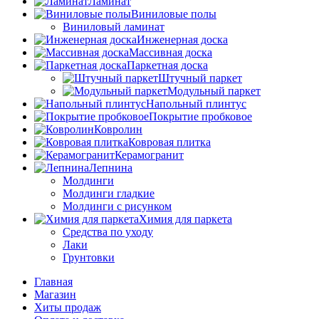
Ламинат
Виниловые полы
Виниловый ламинат
Инженерная доска
Массивная доска
Паркетная доска
Штучный паркет
Модульный паркет
Напольный плинтус
Покрытие пробковое
Ковролин
Ковровая плитка
Керамогранит
Лепнина
Молдинги
Молдинги гладкие
Молдинги с рисунком
Химия для паркета
Средства по уходу
Лаки
Грунтовки
Главная
Магазин
Хиты продаж