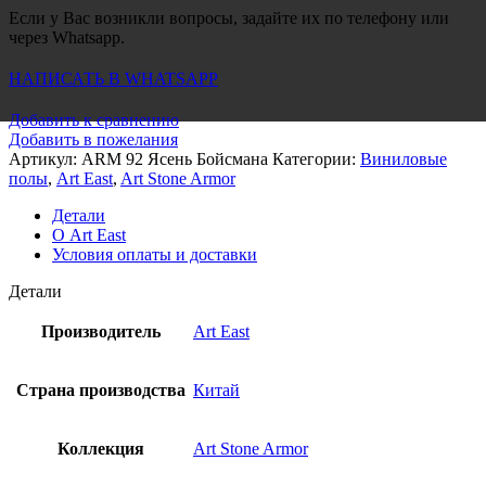
Если у Вас возникли вопросы, задайте их по телефону или
через Whatsapp.
НАПИСАТЬ В WHATSAPP
Добавить к сравнению
Добавить в пожелания
Артикул:
ARM 92 Ясень Бойсмана
Категории:
Виниловые
полы
,
Art East
,
Art Stone Armor
Детали
О Art East
Условия оплаты и доставки
Детали
Производитель
Art East
Страна производства
Китай
Коллекция
Art Stone Armor