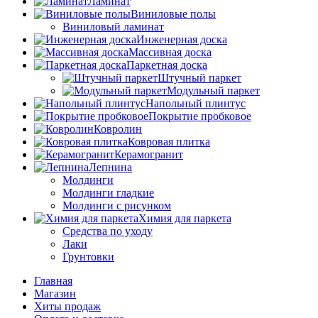
Ламинат
Виниловые полы
Виниловый ламинат
Инженерная доска
Массивная доска
Паркетная доска
Штучный паркет
Модульный паркет
Напольный плинтус
Покрытие пробковое
Ковролин
Ковровая плитка
Керамогранит
Лепнина
Молдинги
Молдинги гладкие
Молдинги с рисунком
Химия для паркета
Средства по уходу
Лаки
Грунтовки
Главная
Магазин
Хиты продаж