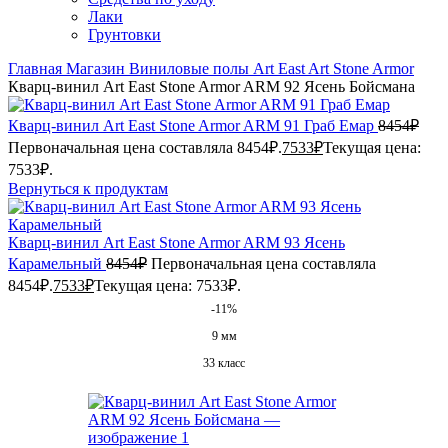
Лаки
Грунтовки
Главная
Магазин
Виниловые полы
Art East
Art Stone Armor
Кварц-винил Art East Stone Armor ARM 92 Ясень Бойсмана
Кварц-винил Art East Stone Armor ARM 91 Граб Емар
8454
₽
Первоначальная цена составляла 8454₽.
7533
₽
Текущая цена:
7533₽.
Вернуться к продуктам
Кварц-винил Art East Stone Armor ARM 93 Ясень
Карамельный
8454
₽
Первоначальная цена составляла
8454₽.
7533
₽
Текущая цена: 7533₽.
-11%
9 мм
33 класс