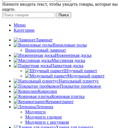
Начните вводить текст, чтобы увидеть товары, которые вы
ищете.
Поиск
Меню
Категории
Ламинат
Виниловые полы
Виниловый ламинат
Инженерная доска
Массивная доска
Паркетная доска
Штучный паркет
Модульный паркет
Напольный плинтус
Покрытие пробковое
Ковролин
Ковровая плитка
Керамогранит
Лепнина
Молдинги
Молдинги гладкие
Молдинги с рисунком
Химия для паркета