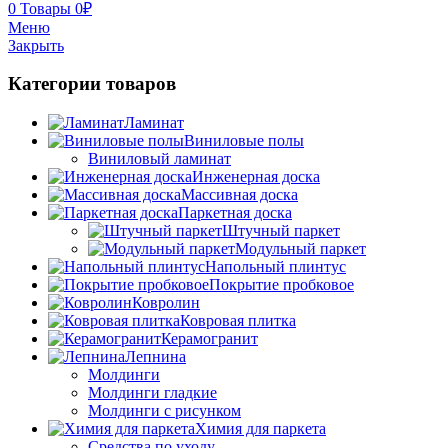
0
Товары
0
₽
Меню
Закрыть
Категории товаров
Ламинат
Виниловые полы
Виниловый ламинат
Инженерная доска
Массивная доска
Паркетная доска
Штучный паркет
Модульный паркет
Напольный плинтус
Покрытие пробковое
Ковролин
Ковровая плитка
Керамогранит
Лепнина
Молдинги
Молдинги гладкие
Молдинги с рисунком
Химия для паркета
Средства по уходу