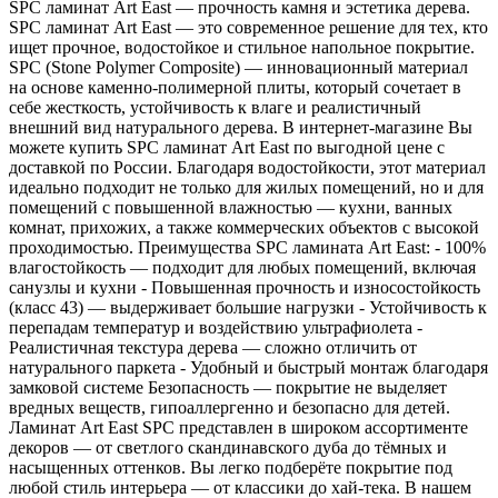
SPC ламинат Art East — прочность камня и эстетика дерева.
SPC ламинат Art East — это современное решение для тех, кто
ищет прочное, водостойкое и стильное напольное покрытие.
SPC (Stone Polymer Composite) — инновационный материал
на основе каменно-полимерной плиты, который сочетает в
себе жесткость, устойчивость к влаге и реалистичный
внешний вид натурального дерева. В интернет-магазине Вы
можете купить SPC ламинат Art East по выгодной цене с
доставкой по России. Благодаря водостойкости, этот материал
идеально подходит не только для жилых помещений, но и для
помещений с повышенной влажностью — кухни, ванных
комнат, прихожих, а также коммерческих объектов с высокой
проходимостью. Преимущества SPC ламината Art East: - 100%
влагостойкость — подходит для любых помещений, включая
санузлы и кухни - Повышенная прочность и износостойкость
(класс 43) — выдерживает большие нагрузки - Устойчивость к
перепадам температур и воздействию ультрафиолета -
Реалистичная текстура дерева — сложно отличить от
натурального паркета - Удобный и быстрый монтаж благодаря
замковой системе Безопасность — покрытие не выделяет
вредных веществ, гипоаллергенно и безопасно для детей.
Ламинат Art East SPC представлен в широком ассортименте
декоров — от светлого скандинавского дуба до тёмных и
насыщенных оттенков. Вы легко подберёте покрытие под
любой стиль интерьера — от классики до хай-тека. В нашем