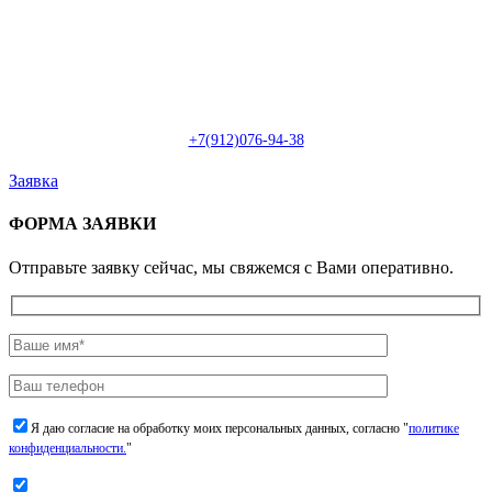
Пн-Сб: с 09:00 до 22:00 (онлайн)
Пн-Сб:
с 09:00 до 18:00 (офлайн)
Email:
info@christmasdesign.ru
+7(912)076-94-38
Заявка
ФОРМА ЗАЯВКИ
Отправьте заявку сейчас, мы свяжемся с Вами оперативно.
Я даю согласие на обработку моих персональных данных, согласно "
политике
конфиденциальности.
"