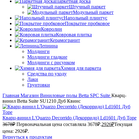
Паркетная доска
Штучный паркет
Модульный паркет
Напольный плинтус
Покрытие пробковое
Ковролин
Ковровая плитка
Керамогранит
Лепнина
Молдинги
Молдинги гладкие
Молдинги с рисунком
Химия для паркета
Средства по уходу
Лаки
Грунтовки
Главная
Магазин
Виниловые полы
Betta SPC
Suite
Кварц-
винил Betta Suite SU1210 Дуб Квинс
Кварц-винил L'Quarzo Decorrido (Декорридо) Ld1601 Дуб Торе
3678
₽
Первоначальная цена составляла 3678₽.
2926
₽
Текущая
цена: 2926₽.
Вернуться к продуктам