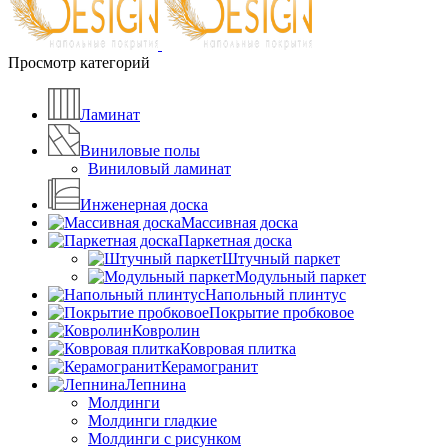
Просмотр категорий
Ламинат
Виниловые полы
Виниловый ламинат
Инженерная доска
Массивная доска
Паркетная доска
Штучный паркет
Модульный паркет
Напольный плинтус
Покрытие пробковое
Ковролин
Ковровая плитка
Керамогранит
Лепнина
Молдинги
Молдинги гладкие
Молдинги с рисунком