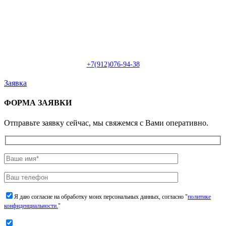
Пн-Сб: с 09:00 до 22:00 (онлайн)
Пн-Сб:
с 09:00 до 18:00 (офлайн)
Email:
info@christmasdesign.ru
+7(912)076-94-38
Заявка
ФОРМА ЗАЯВКИ
Отправьте заявку сейчас, мы свяжемся с Вами оперативно.
Я даю согласие на обработку моих персональных данных, согласно "
политике
конфиденциальности.
"