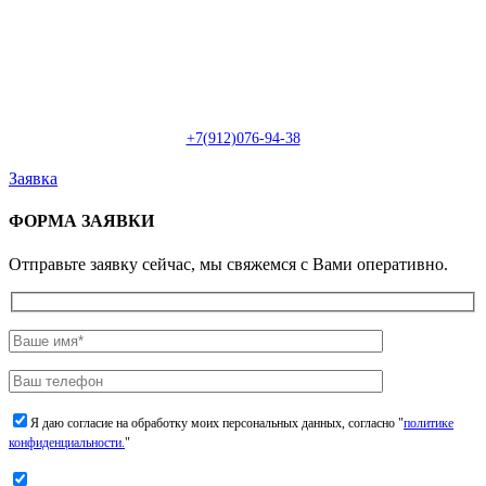
Пн-Сб: с 09:00 до 22:00 (онлайн)
Пн-Сб:
с 09:00 до 18:00 (офлайн)
Email:
info@christmasdesign.ru
+7(912)076-94-38
Заявка
ФОРМА ЗАЯВКИ
Отправьте заявку сейчас, мы свяжемся с Вами оперативно.
Я даю согласие на обработку моих персональных данных, согласно "
политике
конфиденциальности.
"