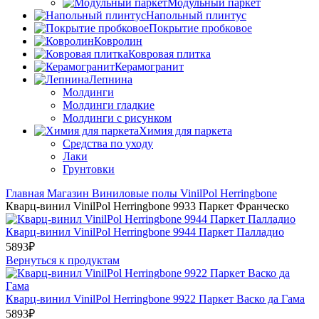
Модульный паркет
Напольный плинтус
Покрытие пробковое
Ковролин
Ковровая плитка
Керамогранит
Лепнина
Молдинги
Молдинги гладкие
Молдинги с рисунком
Химия для паркета
Средства по уходу
Лаки
Грунтовки
Главная
Магазин
Виниловые полы
VinilPol
Herringbone
Кварц-винил VinilPol Herringbone 9933 Паркет Франческо
Кварц-винил VinilPol Herringbone 9944 Паркет Палладио
5893
₽
Вернуться к продуктам
Кварц-винил VinilPol Herringbone 9922 Паркет Васко да Гама
5893
₽