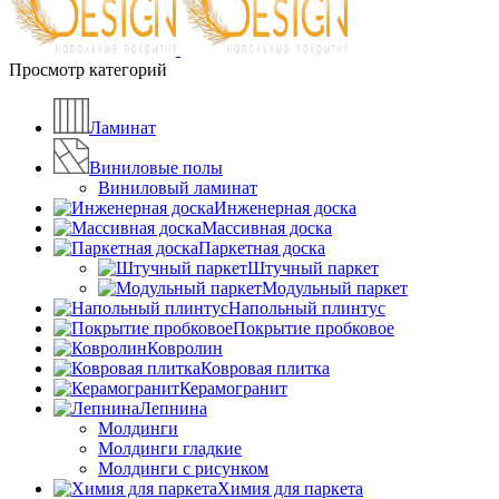
Просмотр категорий
Ламинат
Виниловые полы
Виниловый ламинат
Инженерная доска
Массивная доска
Паркетная доска
Штучный паркет
Модульный паркет
Напольный плинтус
Покрытие пробковое
Ковролин
Ковровая плитка
Керамогранит
Лепнина
Молдинги
Молдинги гладкие
Молдинги с рисунком
Химия для паркета