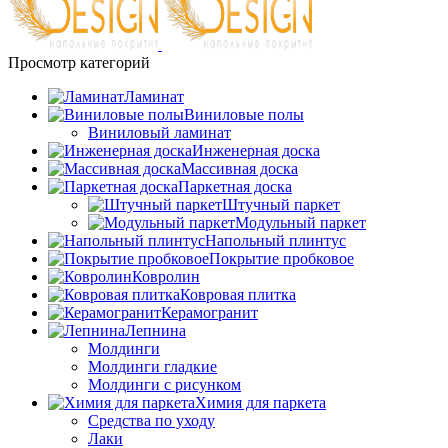
Просмотр категорий
Ламинат
Виниловые полы
Виниловый ламинат
Инженерная доска
Массивная доска
Паркетная доска
Штучный паркет
Модульный паркет
Напольный плинтус
Покрытие пробковое
Ковролин
Ковровая плитка
Керамогранит
Лепнина
Молдинги
Молдинги гладкие
Молдинги с рисунком
Химия для паркета
Средства по уходу
Лаки