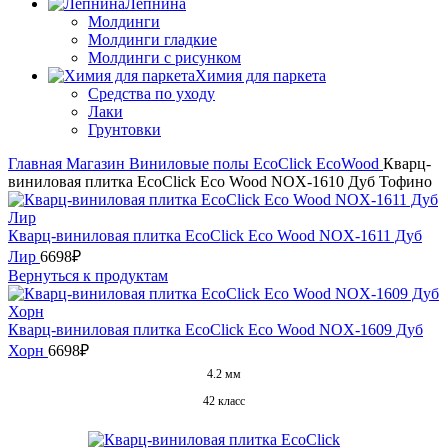
Лепнина
Молдинги
Молдинги гладкие
Молдинги с рисунком
Химия для паркета
Средства по уходу
Лаки
Грунтовки
Главная
Магазин
Виниловые полы
EcoClick
EcoWood
Кварц-
виниловая плитка EcoClick Eco Wood NOX-1610 Дуб Тофино
Кварц-виниловая плитка EcoClick Eco Wood NOX-1611 Дуб
Лир
6698
₽
Вернуться к продуктам
Кварц-виниловая плитка EcoClick Eco Wood NOX-1609 Дуб
Хорн
6698
₽
4.2 мм
42 класс