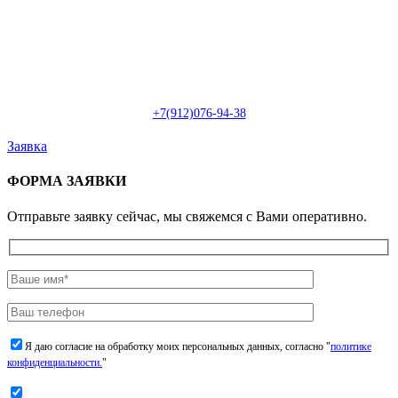
Пн-Сб: с 09:00 до 22:00 (онлайн)
Пн-Сб:
с 09:00 до 18:00 (офлайн)
Email:
info@christmasdesign.ru
+7(912)076-94-38
Заявка
ФОРМА ЗАЯВКИ
Отправьте заявку сейчас, мы свяжемся с Вами оперативно.
Я даю согласие на обработку моих персональных данных, согласно "
политике
конфиденциальности.
"