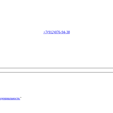
Пн-Сб: с 09:00 до 22:00 (онлайн)
Пн-Сб:
с 09:00 до 18:00 (офлайн)
Email:
info@christmasdesign.ru
+7(912)076-94-38
иденциальности.
"