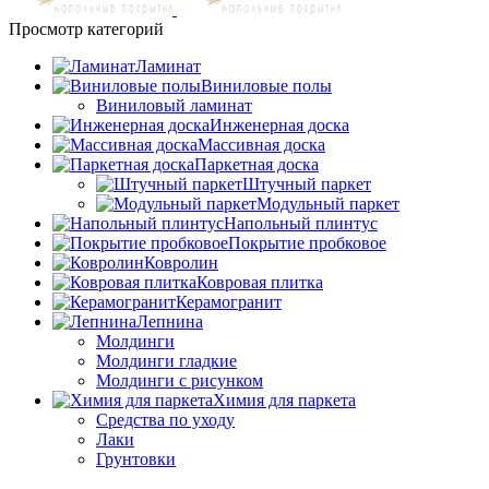
Просмотр категорий
Ламинат
Виниловые полы
Виниловый ламинат
Инженерная доска
Массивная доска
Паркетная доска
Штучный паркет
Модульный паркет
Напольный плинтус
Покрытие пробковое
Ковролин
Ковровая плитка
Керамогранит
Лепнина
Молдинги
Молдинги гладкие
Молдинги с рисунком
Химия для паркета
Средства по уходу
Лаки
Грунтовки