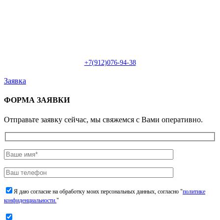
Пн-Сб: с 09:00 до 22:00 (онлайн)
Пн-Сб:
с 09:00 до 18:00 (офлайн)
Email:
info@christmasdesign.ru
+7(912)076-94-38
Заявка
ФОРМА ЗАЯВКИ
Отправьте заявку сейчас, мы свяжемся с Вами оперативно.
Я даю согласие на обработку моих персональных данных, согласно "
политике
конфиденциальности.
"