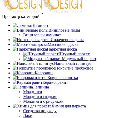
Просмотр категорий
Ламинат
Виниловые полы
Виниловый ламинат
Инженерная доска
Массивная доска
Паркетная доска
Штучный паркет
Модульный паркет
Напольный плинтус
Покрытие пробковое
Ковролин
Ковровая плитка
Керамогранит
Лепнина
Молдинги
Молдинги гладкие
Молдинги с рисунком
Химия для паркета
Средства по уходу
Лаки