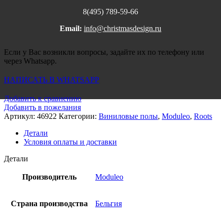
8(495) 789-59-66
Email:
info@christmasdesign.ru
Если у Вас возникли вопросы, задайте их по телефону или
через Whatsapp.
НАПИСАТЬ В WHATSAPP
Добавить к сравнению
Добавить в пожелания
Артикул:
46922
Категории:
Виниловые полы
,
Moduleo
,
Roots
Детали
Условия оплаты и доставки
Детали
Производитель
Moduleo
Страна производства
Бельгия