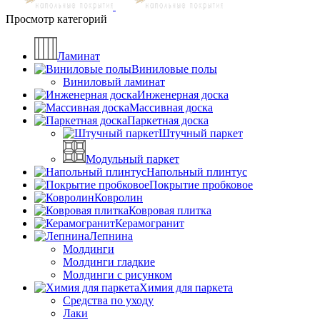
Просмотр категорий
Ламинат
Виниловые полы
Виниловый ламинат
Инженерная доска
Массивная доска
Паркетная доска
Штучный паркет
Модульный паркет
Напольный плинтус
Покрытие пробковое
Ковролин
Ковровая плитка
Керамогранит
Лепнина
Молдинги
Молдинги гладкие
Молдинги с рисунком
Химия для паркета
Средства по уходу
Лаки