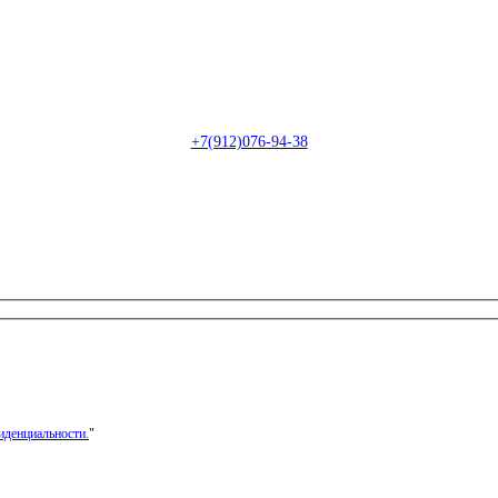
Пн-Сб: с 09:00 до 22:00 (онлайн)
Пн-Сб:
с 09:00 до 18:00 (офлайн)
Email:
info@christmasdesign.ru
+7(912)076-94-38
иденциальности.
"