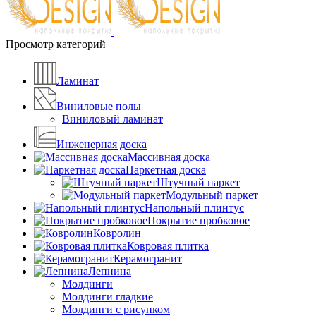
Просмотр категорий
Ламинат
Виниловые полы
Виниловый ламинат
Инженерная доска
Массивная доска
Паркетная доска
Штучный паркет
Модульный паркет
Напольный плинтус
Покрытие пробковое
Ковролин
Ковровая плитка
Керамогранит
Лепнина
Молдинги
Молдинги гладкие
Молдинги с рисунком