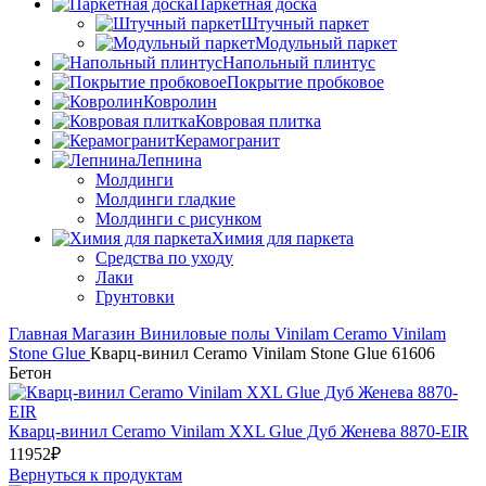
Паркетная доска
Штучный паркет
Модульный паркет
Напольный плинтус
Покрытие пробковое
Ковролин
Ковровая плитка
Керамогранит
Лепнина
Молдинги
Молдинги гладкие
Молдинги с рисунком
Химия для паркета
Средства по уходу
Лаки
Грунтовки
Главная
Магазин
Виниловые полы
Vinilam
Ceramo Vinilam
Stone Glue
Кварц-винил Ceramo Vinilam Stone Glue 61606
Бетон
Кварц-винил Ceramo Vinilam XXL Glue Дуб Женева 8870-EIR
11952
₽
Вернуться к продуктам