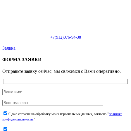
Пн-Сб: с 09:00 до 22:00 (онлайн)
Пн-Сб:
с 09:00 до 18:00 (офлайн)
Email:
info@christmasdesign.ru
+7(912)076-94-38
Заявка
ФОРМА ЗАЯВКИ
Отправьте заявку сейчас, мы свяжемся с Вами оперативно.
Я даю согласие на обработку моих персональных данных, согласно "
политике
конфиденциальности.
"