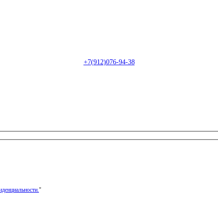
Пн-Сб: с 09:00 до 22:00 (онлайн)
Пн-Сб:
с 09:00 до 18:00 (офлайн)
Email:
info@christmasdesign.ru
+7(912)076-94-38
иденциальности.
"