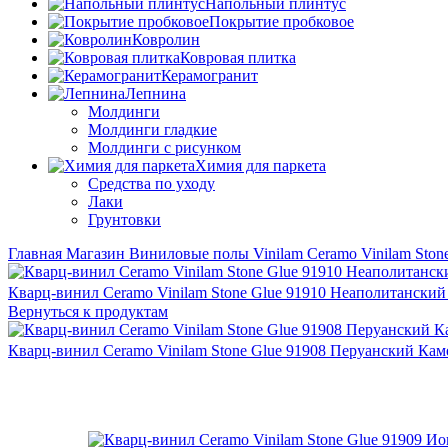
Напольный плинтус
Покрытие пробковое
Ковролин
Ковровая плитка
Керамогранит
Лепнина
Молдинги
Молдинги гладкие
Молдинги с рисунком
Химия для паркета
Средства по уходу
Лаки
Грунтовки
Главная
Магазин
Виниловые полы
Vinilam
Ceramo Vinilam Ston
Кварц-винил Ceramo Vinilam Stone Glue 91910 Неаполитански
Вернуться к продуктам
Кварц-винил Ceramo Vinilam Stone Glue 91908 Перуанский Ка