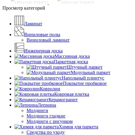
Просмотр категорий
Ламинат
Виниловые полы
Виниловый ламинат
Инженерная доска
Массивная доска
Паркетная доска
Штучный паркет
Модульный паркет
Напольный плинтус
Покрытие пробковое
Ковролин
Ковровая плитка
Керамогранит
Лепнина
Молдинги
Молдинги гладкие
Молдинги с рисунком
Химия для паркета
Средства по уходу