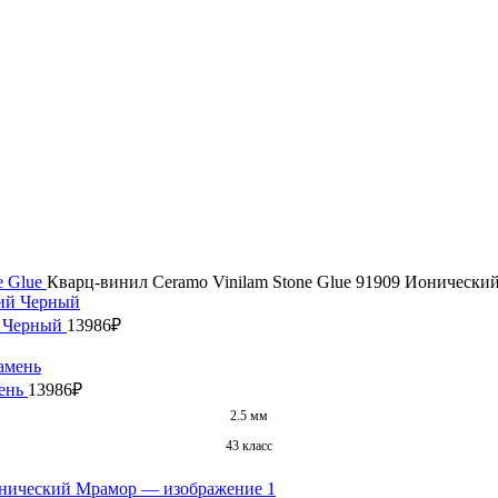
e Glue
Кварц-винил Ceramo Vinilam Stone Glue 91909 Ионически
й Черный
13986
₽
мень
13986
₽
2.5 мм
43 класс