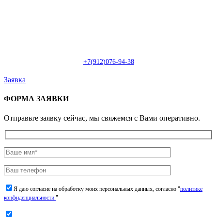
Пн-Сб: с 09:00 до 22:00 (онлайн)
Пн-Сб:
с 09:00 до 18:00 (офлайн)
Email:
info@christmasdesign.ru
+7(912)076-94-38
Заявка
ФОРМА ЗАЯВКИ
Отправьте заявку сейчас, мы свяжемся с Вами оперативно.
Я даю согласие на обработку моих персональных данных, согласно "
политике
конфиденциальности.
"