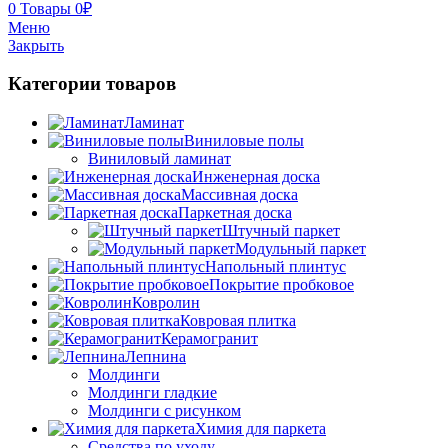
0
Товары
0
₽
Меню
Закрыть
Категории товаров
Ламинат
Виниловые полы
Виниловый ламинат
Инженерная доска
Массивная доска
Паркетная доска
Штучный паркет
Модульный паркет
Напольный плинтус
Покрытие пробковое
Ковролин
Ковровая плитка
Керамогранит
Лепнина
Молдинги
Молдинги гладкие
Молдинги с рисунком
Химия для паркета
Средства по уходу