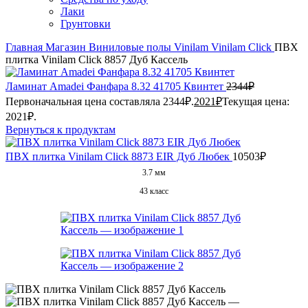
Лаки
Грунтовки
Главная
Магазин
Виниловые полы
Vinilam
Vinilam Click
ПВХ
плитка Vinilam Click 8857 Дуб Кассель
Ламинат Amadei Фанфара 8.32 41705 Квинтет
2344
₽
Первоначальная цена составляла 2344₽.
2021
₽
Текущая цена:
2021₽.
Вернуться к продуктам
ПВХ плитка Vinilam Click 8873 EIR Дуб Любек
10503
₽
3.7 мм
43 класс