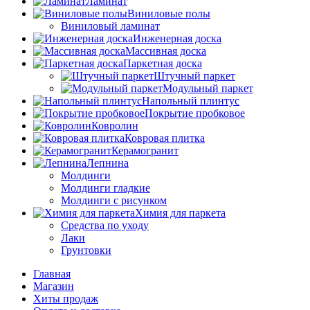
Ламинат
Виниловые полы
Виниловый ламинат
Инженерная доска
Массивная доска
Паркетная доска
Штучный паркет
Модульный паркет
Напольный плинтус
Покрытие пробковое
Ковролин
Ковровая плитка
Керамогранит
Лепнина
Молдинги
Молдинги гладкие
Молдинги с рисунком
Химия для паркета
Средства по уходу
Лаки
Грунтовки
Главная
Магазин
Хиты продаж