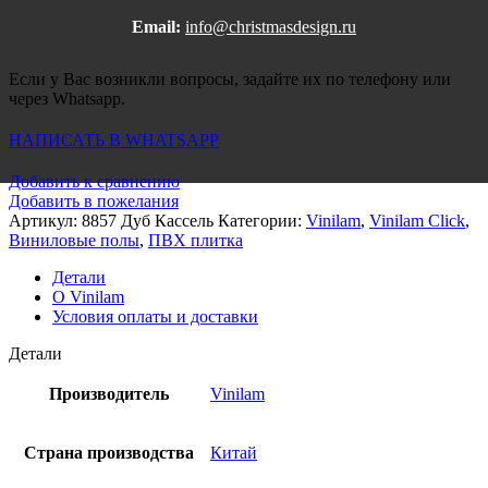
Email:
info@christmasdesign.ru
Если у Вас возникли вопросы, задайте их по телефону или
через Whatsapp.
НАПИСАТЬ В WHATSAPP
Добавить к сравнению
Добавить в пожелания
Артикул:
8857 Дуб Кассель
Категории:
Vinilam
,
Vinilam Click
,
Виниловые полы
,
ПВХ плитка
Детали
О Vinilam
Условия оплаты и доставки
Детали
Производитель
Vinilam
Страна производства
Китай