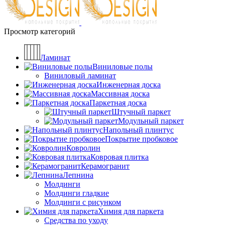
Просмотр категорий
Ламинат
Виниловые полы
Виниловый ламинат
Инженерная доска
Массивная доска
Паркетная доска
Штучный паркет
Модульный паркет
Напольный плинтус
Покрытие пробковое
Ковролин
Ковровая плитка
Керамогранит
Лепнина
Молдинги
Молдинги гладкие
Молдинги с рисунком
Химия для паркета
Средства по уходу