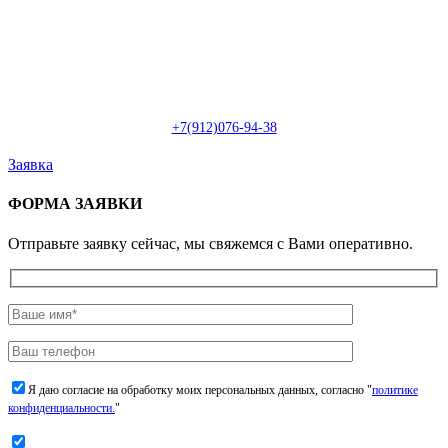
Пн-Сб: с 09:00 до 22:00 (онлайн)
Пн-Сб:
с 09:00 до 18:00 (офлайн)
Email:
info@christmasdesign.ru
+7(912)076-94-38
Заявка
ФОРМА ЗАЯВКИ
Отправьте заявку сейчас, мы свяжемся с Вами оперативно.
Я даю согласие на обработку моих персональных данных, согласно "
политике
конфиденциальности.
"