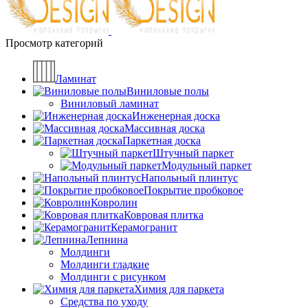
Просмотр категорий
Ламинат
Виниловые полы
Виниловый ламинат
Инженерная доска
Массивная доска
Паркетная доска
Штучный паркет
Модульный паркет
Напольный плинтус
Покрытие пробковое
Ковролин
Ковровая плитка
Керамогранит
Лепнина
Молдинги
Молдинги гладкие
Молдинги с рисунком
Химия для паркета
Средства по уходу