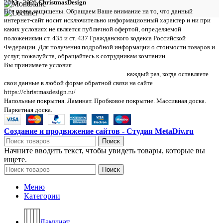
2013 - 2026
ChristmasDesign
Все права защищены. Обращаем Ваше внимание на то, что данный
интернет-сайт носит исключительно информационный характер и ни при
каких условиях не является публичной офертой, определяемой
положениями ст. 435 и ст. 437 Гражданского кодекса Российской
Федерации. Для получения подробной информации о стоимости товаров и
услуг, пожалуйста, обращайтесь к сотрудникам компании.
Вы принимаете условия
политики в отношении обработки персональных
данных и пользовательского соглашения
каждый раз, когда оставляете
свои данные в любой форме обратной связи на сайте
https://christmasdesign.ru/
Напольные покрытия. Ламинат. Пробковое покрытие. Массивная доска.
Паркетная доска.
Создание и продвижение сайтов - Студия MetaDiv.ru
Поиск
Начните вводить текст, чтобы увидеть товары, которые вы
ищете.
Поиск
Меню
Категории
Ламинат