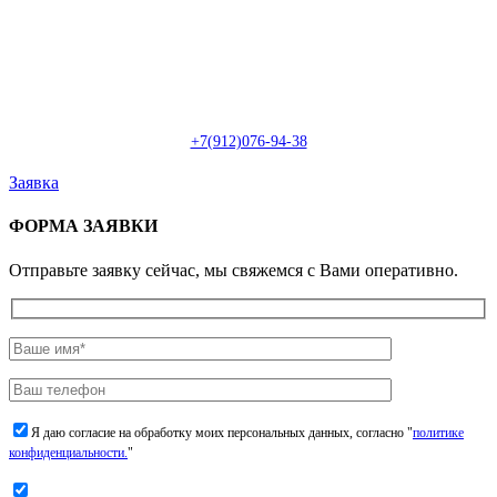
Пн-Сб: с 09:00 до 22:00 (онлайн)
Пн-Сб:
с 09:00 до 18:00 (офлайн)
Email:
info@christmasdesign.ru
+7(912)076-94-38
Заявка
ФОРМА ЗАЯВКИ
Отправьте заявку сейчас, мы свяжемся с Вами оперативно.
Я даю согласие на обработку моих персональных данных, согласно "
политике
конфиденциальности.
"