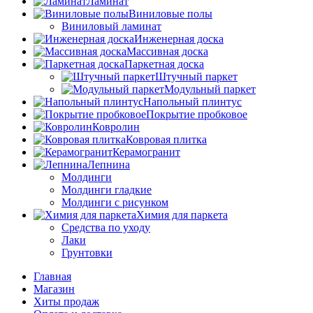
Ламинат
Виниловые полы
Виниловый ламинат
Инженерная доска
Массивная доска
Паркетная доска
Штучный паркет
Модульный паркет
Напольный плинтус
Покрытие пробковое
Ковролин
Ковровая плитка
Керамогранит
Лепнина
Молдинги
Молдинги гладкие
Молдинги с рисунком
Химия для паркета
Средства по уходу
Лаки
Грунтовки
Главная
Магазин
Хиты продаж