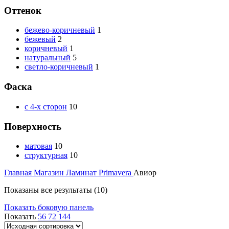
Оттенок
бежево-коричневый
1
бежевый
2
коричневый
1
натуральный
5
светло-коричневый
1
Фаска
с 4-х сторон
10
Поверхность
матовая
10
структурная
10
Главная
Магазин
Ламинат
Primavera
Авиор
Показаны все результаты (10)
Показать боковую панель
Показать
56
72
144