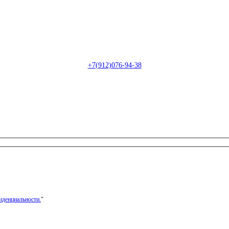
Пн-Сб: с 09:00 до 22:00 (онлайн)
Пн-Сб:
с 09:00 до 18:00 (офлайн)
Email:
info@christmasdesign.ru
+7(912)076-94-38
иденциальности.
"