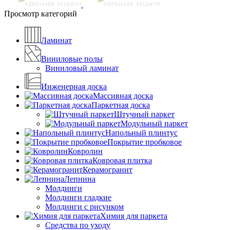
Просмотр категорий
Ламинат
Виниловые полы
Виниловый ламинат
Инженерная доска
Массивная доска
Паркетная доска
Штучный паркет
Модульный паркет
Напольный плинтус
Покрытие пробковое
Ковролин
Ковровая плитка
Керамогранит
Лепнина
Молдинги
Молдинги гладкие
Молдинги с рисунком
Химия для паркета
Средства по уходу