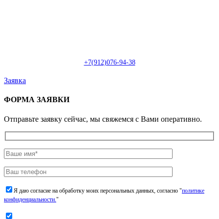
Пн-Сб: с 09:00 до 22:00 (онлайн)
Пн-Сб:
с 09:00 до 18:00 (офлайн)
Email:
info@christmasdesign.ru
+7(912)076-94-38
Заявка
ФОРМА ЗАЯВКИ
Отправьте заявку сейчас, мы свяжемся с Вами оперативно.
Я даю согласие на обработку моих персональных данных, согласно "
политике
конфиденциальности.
"