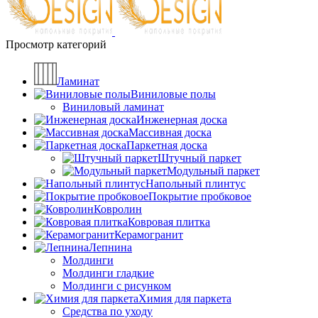
Просмотр категорий
Ламинат
Виниловые полы
Виниловый ламинат
Инженерная доска
Массивная доска
Паркетная доска
Штучный паркет
Модульный паркет
Напольный плинтус
Покрытие пробковое
Ковролин
Ковровая плитка
Керамогранит
Лепнина
Молдинги
Молдинги гладкие
Молдинги с рисунком
Химия для паркета
Средства по уходу