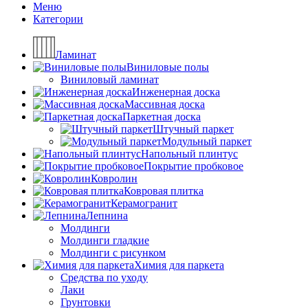
Меню
Категории
Ламинат
Виниловые полы
Виниловый ламинат
Инженерная доска
Массивная доска
Паркетная доска
Штучный паркет
Модульный паркет
Напольный плинтус
Покрытие пробковое
Ковролин
Ковровая плитка
Керамогранит
Лепнина
Молдинги
Молдинги гладкие
Молдинги с рисунком
Химия для паркета
Средства по уходу
Лаки
Грунтовки