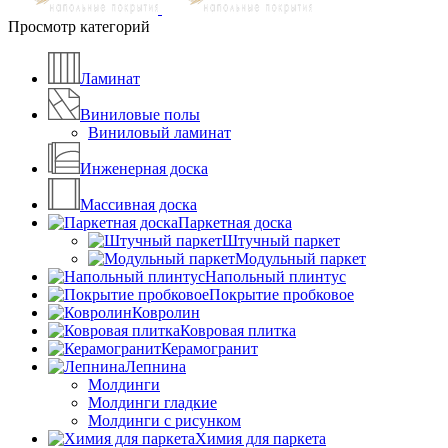
Просмотр категорий
Ламинат
Виниловые полы
Виниловый ламинат
Инженерная доска
Массивная доска
Паркетная доска
Штучный паркет
Модульный паркет
Напольный плинтус
Покрытие пробковое
Ковролин
Ковровая плитка
Керамогранит
Лепнина
Молдинги
Молдинги гладкие
Молдинги с рисунком
Химия для паркета