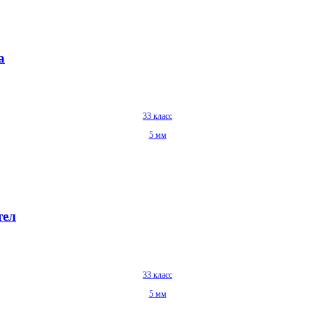
а
33 класс
5 мм
тел
33 класс
5 мм