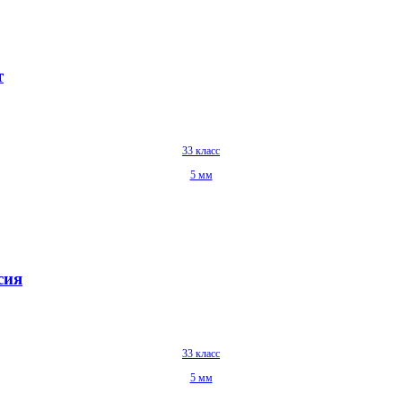
т
33 класс
5 мм
сия
33 класс
5 мм