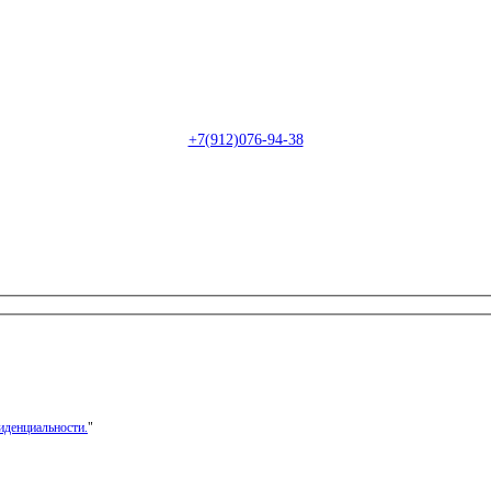
Пн-Сб: с 09:00 до 22:00 (онлайн)
Пн-Сб:
с 09:00 до 18:00 (офлайн)
Email:
info@christmasdesign.ru
+7(912)076-94-38
иденциальности.
"