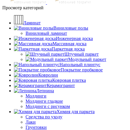
Просмотр категорий
Ламинат
Виниловые полы
Виниловый ламинат
Инженерная доска
Массивная доска
Паркетная доска
Штучный паркет
Модульный паркет
Напольный плинтус
Покрытие пробковое
Ковролин
Ковровая плитка
Керамогранит
Лепнина
Молдинги
Молдинги гладкие
Молдинги с рисунком
Химия для паркета
Средства по уходу
Лаки
Грунтовки