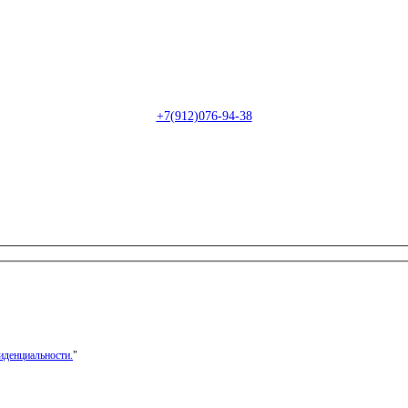
Пн-Сб: с 09:00 до 22:00 (онлайн)
Пн-Сб:
с 09:00 до 18:00 (офлайн)
Email:
info@christmasdesign.ru
+7(912)076-94-38
иденциальности.
"