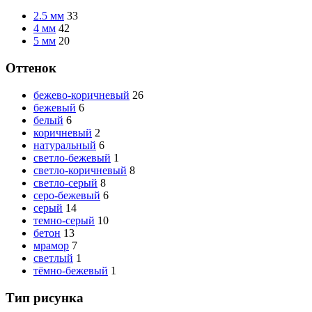
2.5 мм
33
4 мм
42
5 мм
20
Оттенок
бежево-коричневый
26
бежевый
6
белый
6
коричневый
2
натуральный
6
светло-бежевый
1
светло-коричневый
8
светло-серый
8
серо-бежевый
6
серый
14
темно-серый
10
бетон
13
мрамор
7
светлый
1
тёмно-бежевый
1
Тип рисунка