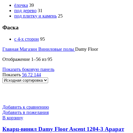
ёлочка
39
под дерево
31
под плитку и камень
25
Фаска
с 4-х сторон
95
Главная
Магазин
Виниловые полы
Damy Floor
Отображение 1–56 из 95
Показать боковую панель
Показать
56
72
144
Добавить к сравнению
Добавить в пожелания
В корзину
Кварц-винил Damy Floor Ascent 1204-3 Арарат