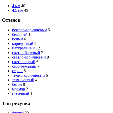
4 мм
40
4.5 мм
49
Оттенок
бежево-коричневый
5
бежевый
16
белый
6
коричневый
5
натуральный
12
светло-бежевый
7
светло-коричневый
9
светло-серый
6
серо-бежевый
7
серый
6
тёмно-коричневый
6
темно-серый
4
бетон
8
мрамор
2
песочный
1
Тип рисунка
ёлочка
29