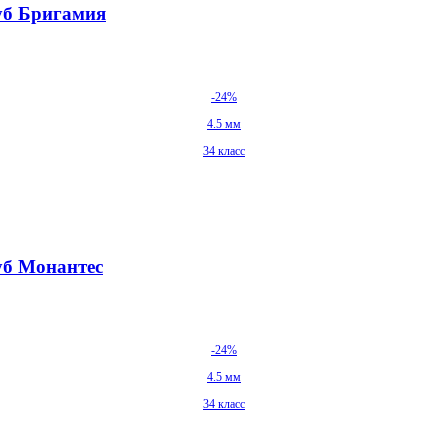
Дуб Бригамия
-24%
4.5 мм
34 класс
уб Монантес
-24%
4.5 мм
34 класс