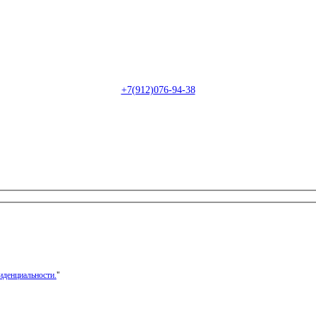
Пн-Сб: с 09:00 до 22:00 (онлайн)
Пн-Сб:
с 09:00 до 18:00 (офлайн)
Email:
info@christmasdesign.ru
+7(912)076-94-38
иденциальности.
"