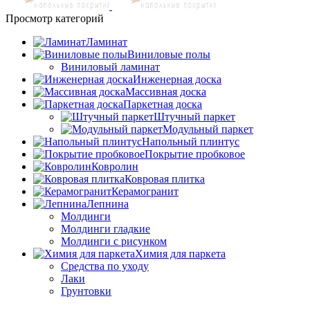
Просмотр категорий
Ламинат
Виниловые полы
Виниловый ламинат
Инженерная доска
Массивная доска
Паркетная доска
Штучный паркет
Модульный паркет
Напольный плинтус
Покрытие пробковое
Ковролин
Ковровая плитка
Керамогранит
Лепнина
Молдинги
Молдинги гладкие
Молдинги с рисунком
Химия для паркета
Средства по уходу
Лаки
Грунтовки