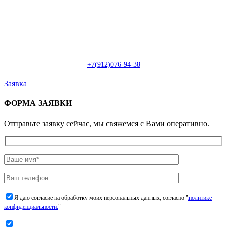
Пн-Сб: с 09:00 до 22:00 (онлайн)
Пн-Сб:
с 09:00 до 18:00 (офлайн)
Email:
info@christmasdesign.ru
+7(912)076-94-38
Заявка
ФОРМА ЗАЯВКИ
Отправьте заявку сейчас, мы свяжемся с Вами оперативно.
Я даю согласие на обработку моих персональных данных, согласно "
политике
конфиденциальности.
"