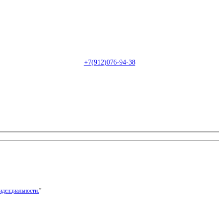
Пн-Сб: с 09:00 до 22:00 (онлайн)
Пн-Сб:
с 09:00 до 18:00 (офлайн)
Email:
info@christmasdesign.ru
+7(912)076-94-38
иденциальности.
"