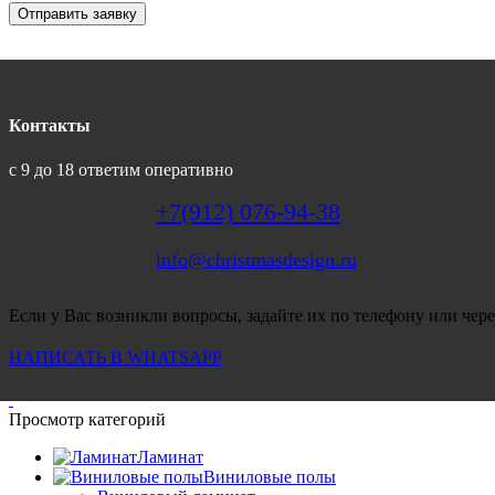
Отправить заявку
Контакты
с 9 до 18 ответим оперативно
+7(912) 076-94-38
info@christmasdesign.ru
Если у Вас возникли вопросы, задайте их по телефону или чере
НАПИСАТЬ В WHATSAPP
Просмотр категорий
Ламинат
Виниловые полы