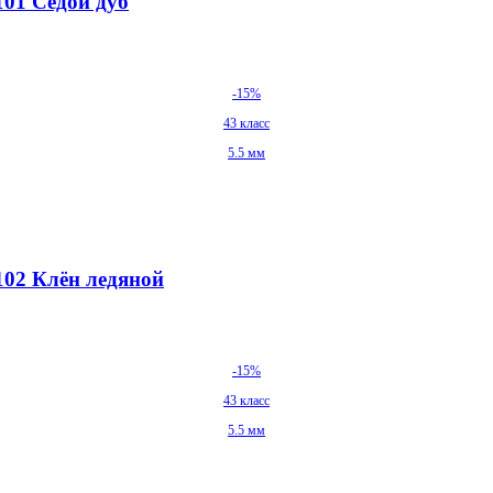
101 Седой дуб
-15%
43 класс
5.5 мм
102 Клён ледяной
-15%
43 класс
5.5 мм