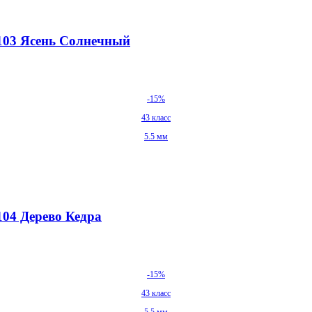
 103 Ясень Солнечный
-15%
43 класс
5.5 мм
104 Дерево Кедра
-15%
43 класс