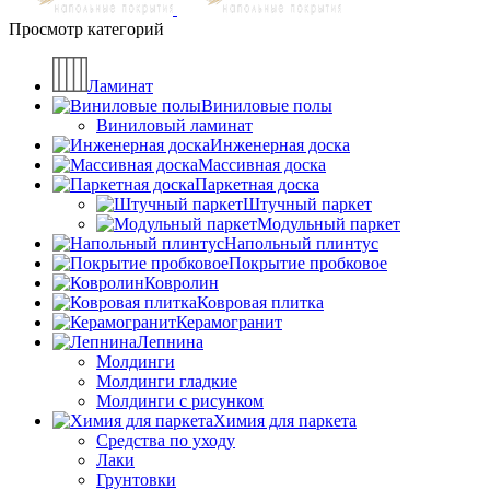
Просмотр категорий
Ламинат
Виниловые полы
Виниловый ламинат
Инженерная доска
Массивная доска
Паркетная доска
Штучный паркет
Модульный паркет
Напольный плинтус
Покрытие пробковое
Ковролин
Ковровая плитка
Керамогранит
Лепнина
Молдинги
Молдинги гладкие
Молдинги с рисунком
Химия для паркета
Средства по уходу
Лаки
Грунтовки