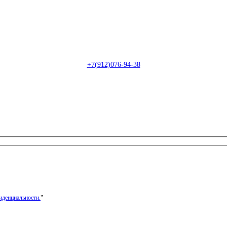
Пн-Сб: с 09:00 до 22:00 (онлайн)
Пн-Сб:
с 09:00 до 18:00 (офлайн)
Email:
info@christmasdesign.ru
+7(912)076-94-38
иденциальности.
"