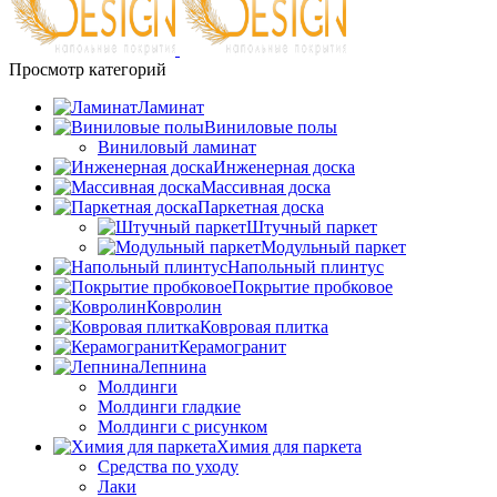
Просмотр категорий
Ламинат
Виниловые полы
Виниловый ламинат
Инженерная доска
Массивная доска
Паркетная доска
Штучный паркет
Модульный паркет
Напольный плинтус
Покрытие пробковое
Ковролин
Ковровая плитка
Керамогранит
Лепнина
Молдинги
Молдинги гладкие
Молдинги с рисунком
Химия для паркета
Средства по уходу
Лаки