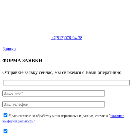
Пн-Сб: с 09:00 до 22:00 (онлайн)
Пн-Сб:
с 09:00 до 18:00 (офлайн)
Email:
info@christmasdesign.ru
+7(912)076-94-38
Заявка
ФОРМА ЗАЯВКИ
Отправьте заявку сейчас, мы свяжемся с Вами оперативно.
Я даю согласие на обработку моих персональных данных, согласно "
политике
конфиденциальности.
"