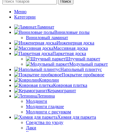
Поиск
Меню
Категории
Ламинат
Виниловые полы
Виниловый ламинат
Инженерная доска
Массивная доска
Паркетная доска
Штучный паркет
Модульный паркет
Напольный плинтус
Покрытие пробковое
Ковролин
Ковровая плитка
Керамогранит
Лепнина
Молдинги
Молдинги гладкие
Молдинги с рисунком
Химия для паркета
Средства по уходу
Лаки