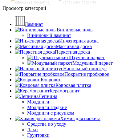
Просмотр категорий
Ламинат
Виниловые полы
Виниловый ламинат
Инженерная доска
Массивная доска
Паркетная доска
Штучный паркет
Модульный паркет
Напольный плинтус
Покрытие пробковое
Ковролин
Ковровая плитка
Керамогранит
Лепнина
Молдинги
Молдинги гладкие
Молдинги с рисунком
Химия для паркета
Средства по уходу
Лаки
Грунтовки