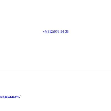
Пн-Сб: с 09:00 до 22:00 (онлайн)
Пн-Сб:
с 09:00 до 18:00 (офлайн)
Email:
info@christmasdesign.ru
+7(912)076-94-38
иденциальности.
"