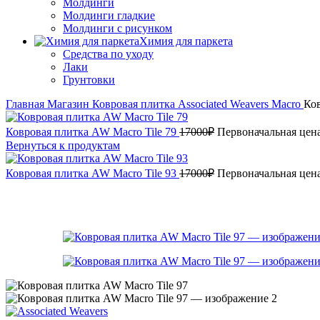
Молдинги
Молдинги гладкие
Молдинги с рисунком
Химия для паркета
Средства по уходу
Лаки
Грунтовки
Главная
Магазин
Ковровая плитка
Associated Weavers
Macro
Ков
Ковровая плитка AW Macro Tile 79
17000
₽
Первоначальная цена
Вернуться к продуктам
Ковровая плитка AW Macro Tile 93
17000
₽
Первоначальная цена