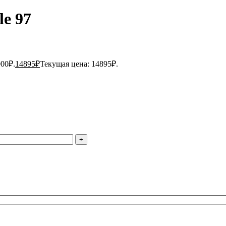
e 97
000₽.
14895
₽
Текущая цена: 14895₽.